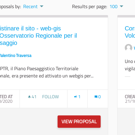
oposals by:
Recent
Results per page:
100
istinare il sito - web-gis
Cor
’Osservatorio Regionale per il
Vol
saggio
Valentino Traversa
Uno d
PTR, il Piano Paesaggistico Territoriale
vigil
nale, era presente ed attivato un webgis per...
Filt
r results for category:
TED AT
41
41 FOLLOWERS
FOLLOW
1
0
CREA
0/2020
RIPRISTINARE IL SITO - WEB-GIS DELL’OSSER
21/1
VIEW PROPOSAL
RIPRISTINARE IL