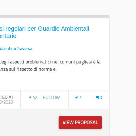
si regolari per Guardie Ambientali
ontarie
Valentino Traversa
egli aspetti problematici nei comuni pugliesi è la
anza sul rispetto di norme e...
er results for category:
TED AT
42
42 FOLLOWERS
FOLLOW
1
0
VATORIO REGIONALE PER IL PAESAGGIO
0/2020
CORSI REGOLARI PER GUARDIE AMBIENTALI V
 SITO - WEB-GIS DELL’OSSERVATORIO REGIONALE PER IL PAESA
VIEW PROPOSAL
CORSI REGOLARI