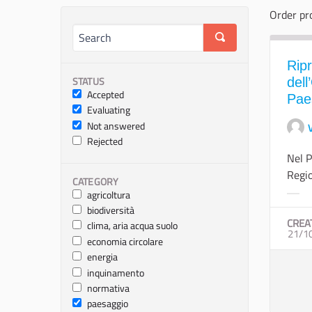
Order pr
Ripr
STATUS
dell
Accepted
Pae
Evaluating
Not answered
Rejected
Nel P
Regio
CATEGORY
agricoltura
Filte
biodiversità
CREA
clima, aria acqua suolo
21/1
economia circolare
energia
inquinamento
normativa
paesaggio