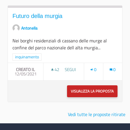
Futuro della murgia
Antonella
Nei borghi residenziali di cassano delle murge al
confine del parco nazionale dell alta murgia...
Filtra i risultati per categoria: inquinamento
inquinamento
CREATO IL
42
42 SOSTENITORI
SEGUI
0
0
12/05/2021
FUTURO DELLA MURGIA
VISUALIZZA LA PROPOSTA
FUTURO 
Vedi tutte le proposte ritirate