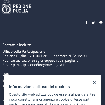
Contatti e indirizzi
Ufficio della Partecipazione
Regione Puglia - 70100 Bari, Lungomare N. Sauro 31
PEC:
partecipazione.regione@pec.rupar.puglia.it
Email:
partecipazione@regione.puglia.it
URP
Tel: 800713939
×
Email:
quiregione@regione.puglia.it
Informazioni sull'uso dei cookies
Rubrica
Questo sito web utilizza cookie essenziali per garantire
Link utili
il suo corretto funzionamento e cookie di terze parti
per fornire servizi erogati da portali esterni. Questi