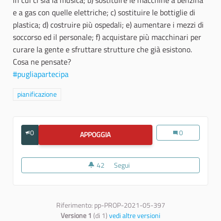
in cui ci sia la musica; b) sostituire le macchine a benzina
e a gas con quelle elettriche; c) sostituire le bottiglie di
plastica; d) costruire più ospedali; e) aumentare i mezzi di
soccorso ed il personale; f) acquistare più macchinari per
curare la gente e sfruttare strutture che già esistono.
Cosa ne pensate?
#pugliapartecipa
Filtra i risultati per categoria: pianificazione
pianificazione
0
Dagli studenti al
0
APPOGGIA
DAGLI STUDENTI AL TERRITORIO PE
42
42 sostenitori
Segui
Dagli studenti al territorio per 
Riferimento: pp-PROP-2021-05-397
Versione 1
(di 1)
vedi altre versioni