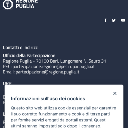
Contatti e indirizzi
Ufficio della Partecipazione
Regione Puglia - 70100 Bari, Lungomare N. Sauro 31
PEC:
partecipazione.regione@pec.rupar.puglia.it
Email:
partecipazione@regione.puglia.it
URP
Tel: 800713939
×
Email:
quiregione@regione.puglia.it
Informazioni sull'uso dei cookies
Rubrica
Questo sito web utilizza cookie essenziali per garantire
Link utili
il suo corretto funzionamento e cookie di terze parti
per fornire servizi erogati da portali esterni. Questi
Portale Istituzionale
ultimi saranno impostati solo dopo il consenso.
PO FESR Puglia 2014-2020