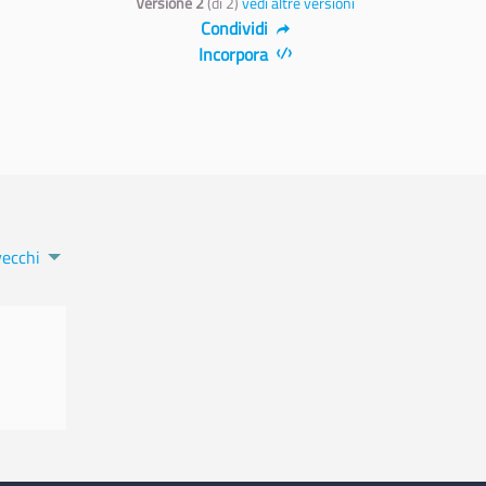
Versione 2
(di 2)
vedi altre versioni
Condividi
Incorpora
vecchi