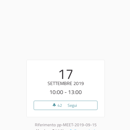
17
SETTEMBRE 2019
10:00 - 13:00
42
42 sostenitori
Segui
Per una Legge della Bellezza
Riferimento: pp-MEET-2019-09-15