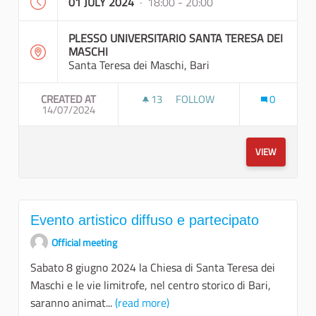
01 JULY 2024
· 18:00 - 20:00
PLESSO UNIVERSITARIO SANTA TERESA DEI
MASCHI
Santa Teresa dei Maschi, Bari
CREATED AT
13
13 FOLLOWERS
FOLLOW
0
14/07/2024
EVENTO PROMOZIONALE
VIEW
Evento artistico diffuso e partecipato
Official meeting
Sabato 8 giugno 2024 la Chiesa di Santa Teresa dei
Maschi e le vie limitrofe, nel centro storico di Bari,
saranno animat...
(read more)