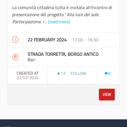
La comunità cittadina tutta è invitata all'Incontro di
presentazione del progetto "
Alla luce del sole.
Partecipazione, r
...
(read more)
22 FEBRUARY 2024
· 17:00 - 19:30
STRADA TORRETTA, BORGO ANTICO
Bari
CREATED AT
13
13 FOLLOWERS
FOLLOW
0
22/02/2024
KICK OFF MEETING
VIEW