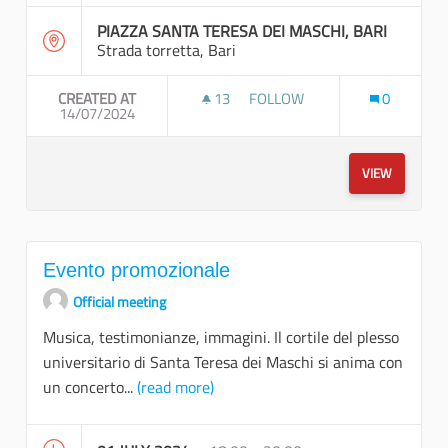
PIAZZA SANTA TERESA DEI MASCHI, BARI
Strada torretta, Bari
CREATED AT
13
13 FOLLOWERS
FOLLOW
0
14/07/2024
EVENTO CULTURALE "CONOSC
VIEW
Evento promozionale
Official meeting
Musica, testimonianze, immagini. Il cortile del plesso
universitario di Santa Teresa dei Maschi si anima con
un concerto...
(read more)