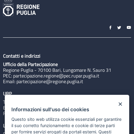
Contatti e indirizzi
Ufficio della Partecipazione
Regione Puglia - 70100 Bari, Lungomare N. Sauro 31
PEC:
partecipazione.regione@pec.rupar.puglia.it
Email:
partecipazione@regione.puglia.it
URP
Tel: 800713939
×
Email:
quiregione@regione.puglia.it
Informazioni sull'uso dei cookies
Rubrica
Questo sito web utilizza cookie essenziali per garantire
Link utili
il suo corretto funzionamento e cookie di terze parti
per fornire servizi erogati da portali esterni. Questi