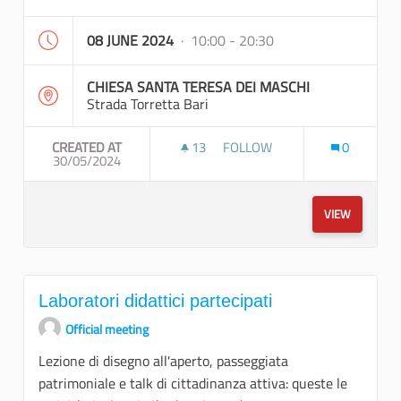
08 JUNE 2024
· 10:00 - 20:30
CHIESA SANTA TERESA DEI MASCHI
Strada Torretta Bari
CREATED AT
13
13 FOLLOWERS
FOLLOW
0
30/05/2024
EVENTO ARTISTICO DIFFUSO 
VIEW
Laboratori didattici partecipati
Official meeting
Lezione di disegno all'aperto, passeggiata
patrimoniale e talk di cittadinanza attiva: queste le