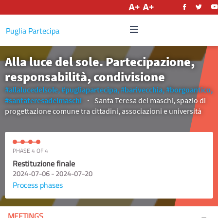
English
Puglia Partecipa
Alla luce del sole. Partecipazione,
responsabilità, condivisione
#allalucedelsole,
#pugliapartecipa,
#barivecchia,
#borgoantico,
#santateresadeimaschi
Santa Teresa dei maschi, spazio di
progettazione comune tra cittadini, associazioni e università
PHASE 4 OF 4
Restituzione finale
2024-07-06 - 2024-07-20
Process phases
MEETINGS