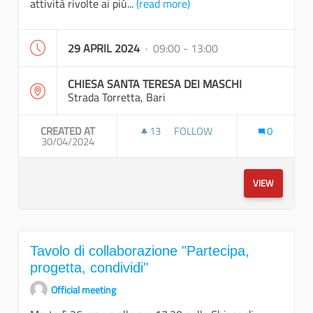
attività rivolte ai più...
(read more)
29 APRIL 2024
· 09:00 - 13:00
CHIESA SANTA TERESA DEI MASCHI
Strada Torretta, Bari
CREATED AT
13
13 FOLLOWERS
FOLLOW
0
30/04/2024
LABORATORI DIDATTICI PARTE
VIEW
Tavolo di collaborazione "Partecipa,
progetta, condividi"
Official meeting