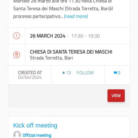
Martedì 26 marzo alle ore 17.30 nella Chiesa di
Santa Teresa dei Maschi (Strada Torretta, Bari)il
processo partecipativo...
(read more)
26 MARCH 2024
· 17:30 - 19:30
CHIESA DI SANTA TERESA DEI MASCHI
Strada Torretta, Bari
CREATED AT
13
13 FOLLOWERS
FOLLOW
0
02/04/2024
TAVOLO DI COLLABORAZIONE 
VIEW
Kick off meeting
Official meeting