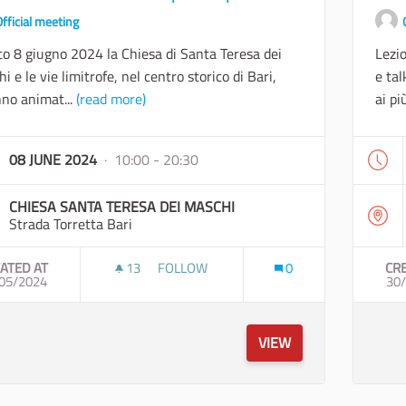
fficial meeting
o 8 giugno 2024 la Chiesa di Santa Teresa dei
Lezio
i e le vie limitrofe, nel centro storico di Bari,
e tal
no animat...
(read more)
ai più
08 JUNE 2024
· 10:00 - 20:30
CHIESA SANTA TERESA DEI MASCHI
Strada Torretta Bari
ATED AT
13
13 FOLLOWERS
FOLLOW
0
CR
05/2024
EVENTO ARTISTICO DIFFUSO E PARTECIP
30
VIEW