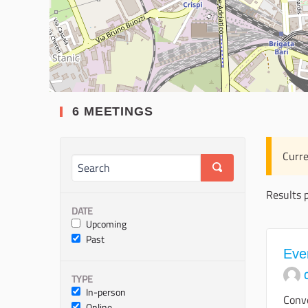
6 MEETINGS
Curre
Results 
DATE
Upcoming
Past
Eve
O
TYPE
In-person
Conve
Online