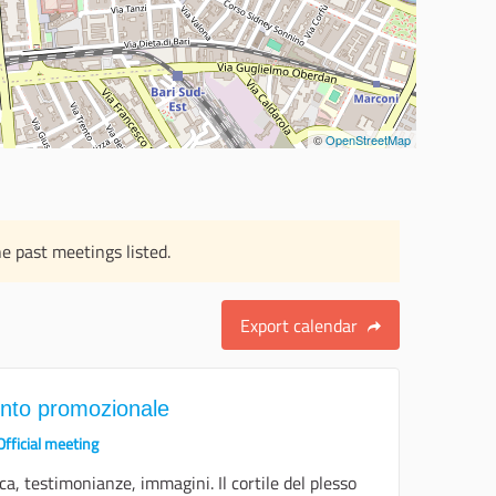
©
OpenStreetMap
e past meetings listed.
Export calendar
nto promozionale
Official meeting
a, testimonianze, immagini. Il cortile del plesso