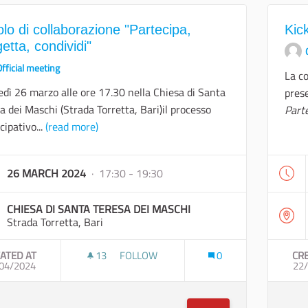
lo di collaborazione "Partecipa,
Kic
etta, condividi"
fficial meeting
La co
dì 26 marzo alle ore 17.30 nella Chiesa di Santa
pres
a dei Maschi (Strada Torretta, Bari)il processo
Parte
cipativo...
(read more)
26 MARCH 2024
· 17:30 - 19:30
CHIESA DI SANTA TERESA DEI MASCHI
Strada Torretta, Bari
ATED AT
13
13 FOLLOWERS
FOLLOW
0
CR
04/2024
TAVOLO DI COLLABORAZIONE "PARTECIPA
22