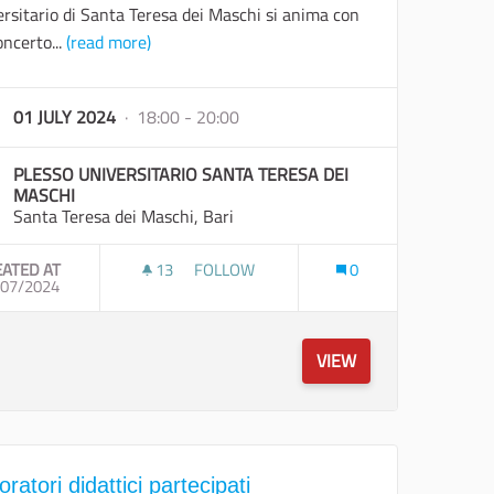
rsitario di Santa Teresa dei Maschi si anima con
ncerto...
(read more)
01 JULY 2024
· 18:00 - 20:00
PLESSO UNIVERSITARIO SANTA TERESA DEI
MASCHI
Santa Teresa dei Maschi, Bari
EATED AT
13
13 FOLLOWERS
FOLLOW
0
ERE"
/07/2024
EVENTO PROMOZIONALE
VIEW
ratori didattici partecipati