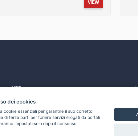
VIEW
URP
L
Tel: 800713939
P
uso dei cookies
1
Email:
quiregione@regione.puglia.it
P
Rubrica
P
a cookie essenziali per garantire il suo corretto
S
A
di terze parti per fornire servizi erogati da portali
 saranno impostati solo dopo il consenso.