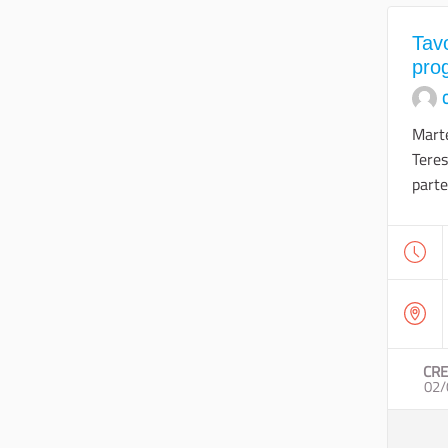
Tavo
prog
O
Marte
Teres
parte
CRE
02/