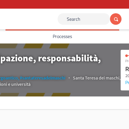
Search
Processes
cipazione, responsabilità,
PH
R
2
goantico,
#santateresadeimaschi
Santa Teresa dei maschi,
P
ioni e università