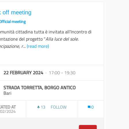
k off meeting
Official meeting
munità cittadina tutta è invitata all'Incontro di
entazione del progetto "
Alla luce del sole.
cipazione, r
...
(read more)
22 FEBRUARY 2024
· 17:00 - 19:30
STRADA TORRETTA, BORGO ANTICO
Bari
EATED AT
13
13 FOLLOWERS
FOLLOW
0
, PROGETTA, CONDIVIDI"
/02/2024
KICK OFF MEETING