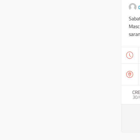
O
Sabat
Masch
saran
CRE
30/