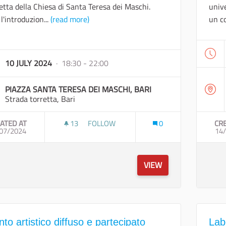
etta della Chiesa di Santa Teresa dei Maschi.
unive
l'introduzion...
(read more)
un co
10 JULY 2024
· 18:30 - 22:00
PIAZZA SANTA TERESA DEI MASCHI, BARI
Strada torretta, Bari
ATED AT
13
13 FOLLOWERS
FOLLOW
0
CR
07/2024
EVENTO CULTURALE "CONOSCENZA E POT
14
VIEW
to artistico diffuso e partecipato
Labo