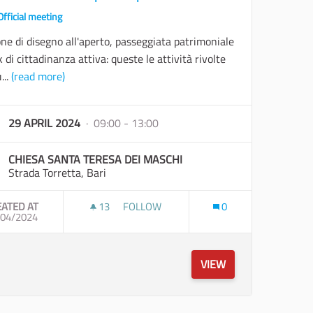
Official meeting
ne di disegno all'aperto, passeggiata patrimoniale
k di cittadinanza attiva: queste le attività rivolte
...
(read more)
29 APRIL 2024
· 09:00 - 13:00
CHIESA SANTA TERESA DEI MASCHI
Strada Torretta, Bari
EATED AT
13
13 FOLLOWERS
FOLLOW
0
ATO
/04/2024
LABORATORI DIDATTICI PARTECIPATI
VIEW