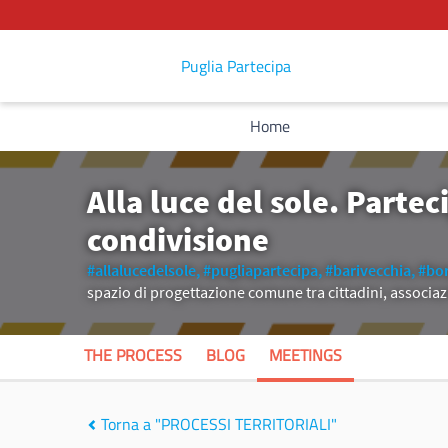
Puglia Partecipa
Home
Alla luce del sole. Parte
condivisione
#allalucedelsole,
#pugliapartecipa,
#barivecchia,
#bor
spazio di progettazione comune tra cittadini, associaz
THE PROCESS
BLOG
MEETINGS
Torna a "PROCESSI TERRITORIALI"