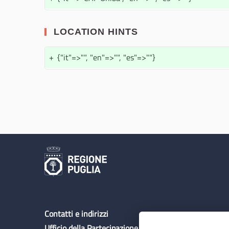
LOCATION HINTS
+
{"it"=>"", "en"=>"", "es"=>""}
Contatti e indirizzi
Ufficio della Partecipazione