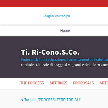
Puglia Partecipa
Home
Ti. Ri-Cono.S.Co.
#migranti;
#partecipazione;
#orientamento;
#valutaz
capitale culturale di Soggetti Migranti e delle loro C
THE PROCESS
MEETINGS
PROPOSALS
MEE
Torna a "PROCESSI TERRITORIALI"