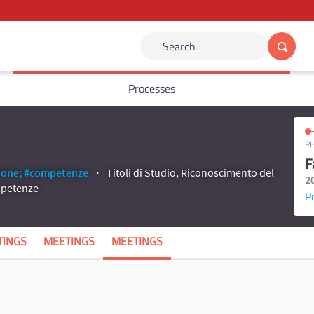
Search
Processes
PH
F
ione;
#competenze
Titoli di Studio, Riconoscimento del
2
ompetenze
P
TINGS
MEETINGS
MEETINGS