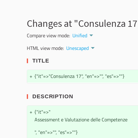
Changes at "Consulenza 17
Compare view mode:
Unified
HTML view mode:
Unescaped
TITLE
+
{"it"=>"Consulenza 17", "en"=>"", "es"=>""}
DESCRIPTION
+
{"it"=>"
Assessment e Valutazione delle Competenze
", "en"=>"", "es"=>""}