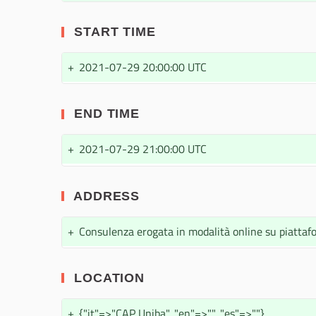
START TIME
+
2021-07-29 20:00:00 UTC
END TIME
+
2021-07-29 21:00:00 UTC
ADDRESS
+
Consulenza erogata in modalità online su piatta
LOCATION
+
{"it"=>"CAP Uniba", "en"=>"", "es"=>""}