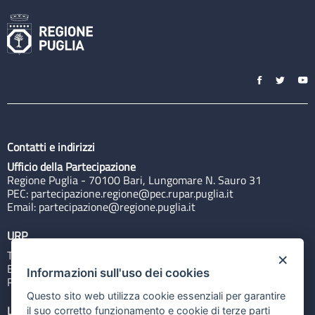
Contatti e indirizzi
Ufficio della Partecipazione
Regione Puglia - 70100 Bari, Lungomare N. Sauro 31
PEC:
partecipazione.regione@pec.rupar.puglia.it
Email:
partecipazione@regione.puglia.it
URP
Tel: 800713939
×
Email:
quiregione@regione.puglia.it
Informazioni sull'uso dei cookies
Rubrica
Questo sito web utilizza cookie essenziali per garantire
Link utili
il suo corretto funzionamento e cookie di terze parti