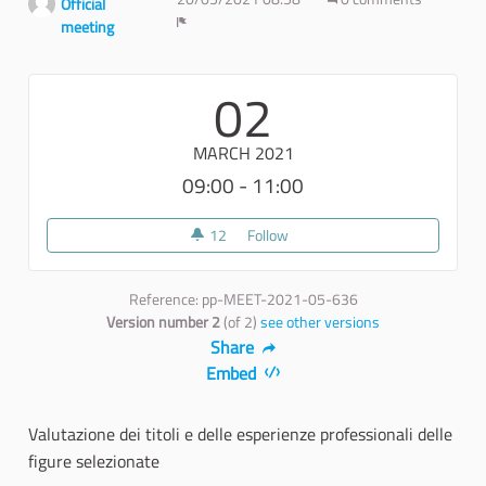
Official
meeting
Report
02
MARCH 2021
09:00 - 11:00
12
12 followers
Follow
Colloquio di selezione
Reference: pp-MEET-2021-05-636
Version number 2
(of 2)
see other versions
Share
Embed
Valutazione dei titoli e delle esperienze professionali delle
figure selezionate