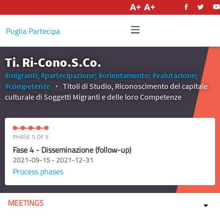
English
Puglia Partecipa
Ti. Ri-Cono.S.Co.
#migranti;
#partecipazione;
#orientamento;
#valutazione;
#competenze
Titoli di Studio, Riconoscimento del capitale
culturale di Soggetti Migranti e delle loro Competenze
PHASE 5 OF 5
Fase 4 - Disseminazione (follow-up)
2021-09-15 - 2021-12-31
Process phases
MEETINGS