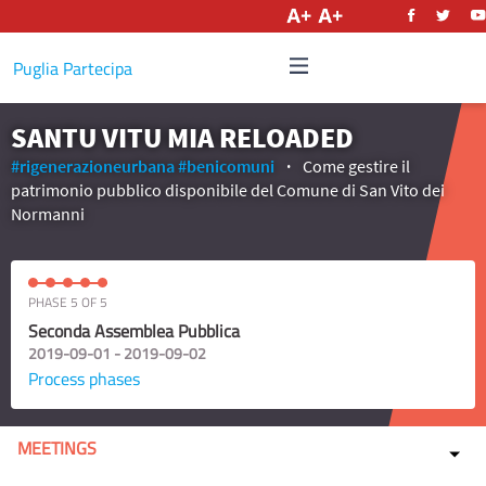
English
Puglia Partecipa
SANTU VITU MIA RELOADED
#rigenerazioneurbana
#benicomuni
Come gestire il
patrimonio pubblico disponibile del Comune di San Vito dei
Normanni
PHASE 5 OF 5
Seconda Assemblea Pubblica
2019-09-01 - 2019-09-02
Process phases
MEETINGS