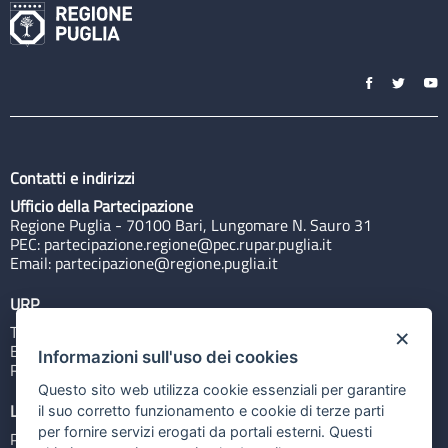
Contatti e indirizzi
Ufficio della Partecipazione
Regione Puglia - 70100 Bari, Lungomare N. Sauro 31
PEC:
partecipazione.regione@pec.rupar.puglia.it
Email:
partecipazione@regione.puglia.it
URP
Tel: 800713939
×
Email:
quiregione@regione.puglia.it
Informazioni sull'uso dei cookies
Rubrica
Questo sito web utilizza cookie essenziali per garantire
Link utili
il suo corretto funzionamento e cookie di terze parti
per fornire servizi erogati da portali esterni. Questi
Portale Istituzionale