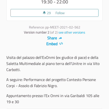
19:30 - 22:00
29
29 followers
Follow
Sopralluogo 2
Reference: pp-MEET-2021-02-562
Version number 2
(of 2)
see other versions
Share
Embed
Visita del palazzo dell’ExOnmi (ex giudice di pace) e della
Saletta Multimediale al piano terra dell’Unitre in via Vito
Carbotti.
A seguire: Performance del progetto Contesto Persone
Corpi - Assolo di Fabrizio Nigro.
Appuntamento presso l’Ex Onmi in via Garibaldi 105 alle
19 e 30