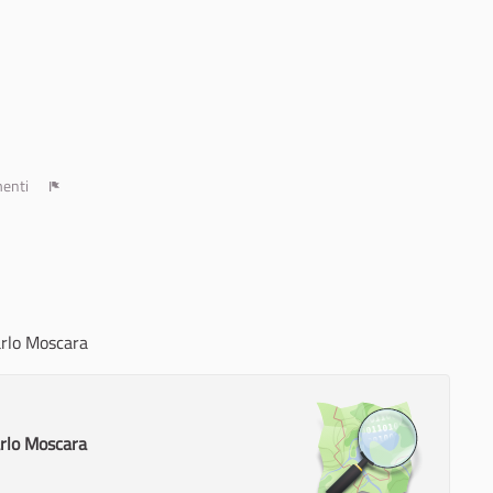
enti
Report
arlo Moscara
arlo Moscara