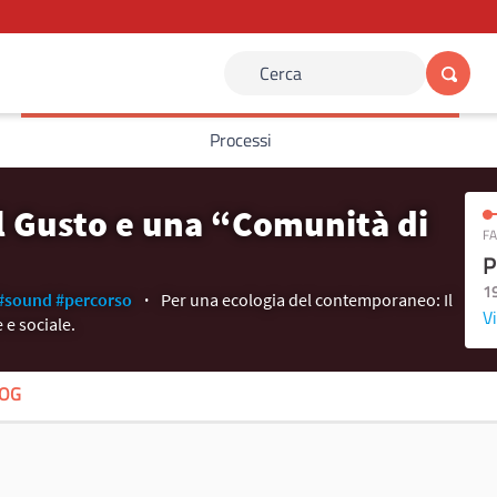
Cerca
Processi
el Gusto e una “Comunità di
FA
P
1
#sound
#percorso
Per una ecologia del contemporaneo: Il
Vi
 e sociale.
OG