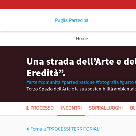
Puglia Partecipa
Home
Una strada dell’Arte e d
Eredità”.
#arte
#comunità
#partecipazione
#fotografia
#gusto
Terzo Spazio dell’Arte e la sua sostenibilità ambientale
IL PROCESSO
INCONTRI
SOPRALLUOGHI
BL
Torna a "PROCESSI TERRITORIALI"