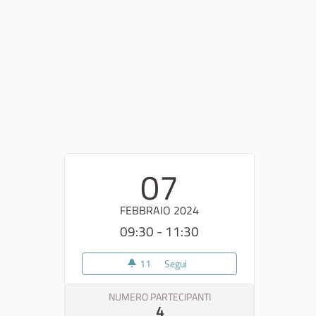
07
FEBBRAIO 2024
09:30 - 11:30
11
11 sostenitori
Segui
1° Riunione di team
NUMERO PARTECIPANTI
4