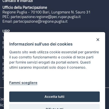
Contatti e indirizzi
Ufficio della Partecipazione
Regione Puglia - 70100 Bari, Lungomare N. Sauro 31
PEC:
partecipazione.regione@pec.rupar.puglia.it
Email:
partecipazione@regione.puglia.it
URP
Tel: 800713939
×
Email:
quiregione@regione.puglia.it
Informazioni sull'uso dei cookies
Rubrica
Questo sito web utilizza cookie essenziali per garantire
Link utili
il suo corretto funzionamento e cookie di terze parti
per fornire servizi erogati da portali esterni. Questi
Portale Istituzionale
ultimi saranno impostati solo dopo il consenso.
PO FESR Puglia 2014-2020
PSR Puglia 2014-2020
Sistema Puglia
Fammi scegliere
Accetta tutti
Cookie e privacy
Note legali
Dichiarazione di accessibilità
Gestisci i cookies