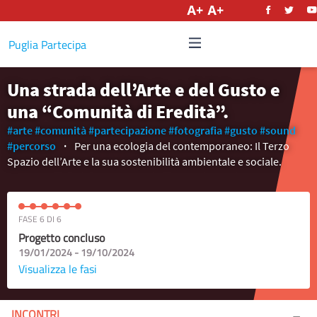
Italiano
Puglia Partecipa
Una strada dell’Arte e del Gusto e
una “Comunità di Eredità”.
#arte
#comunità
#partecipazione
#fotografia
#gusto
#sound
#percorso
Per una ecologia del contemporaneo: Il Terzo
Spazio dell’Arte e la sua sostenibilità ambientale e sociale.
FASE 6 DI 6
Progetto concluso
19/01/2024 - 19/10/2024
Visualizza le fasi
INCONTRI