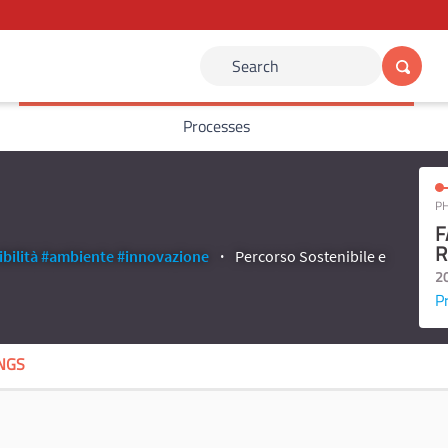
Search
Processes
PH
F
R
bilità
#ambiente
#innovazione
Percorso Sostenibile e
2
P
NGS