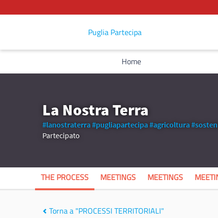
Puglia Partecipa
Home
La Nostra Terra
#lanostraterra
#pugliapartecipa
#agricoltura
#sosteni
Partecipato
THE PROCESS
MEETINGS
MEETINGS
MEETI
Torna a "PROCESSI TERRITORIALI"