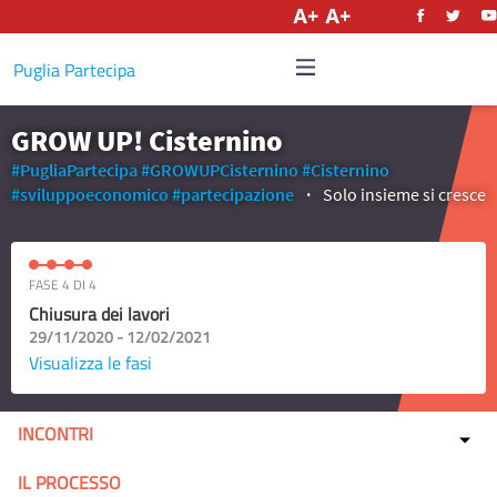
Italiano
Puglia Partecipa
GROW UP! Cisternino
#PugliaPartecipa
#GROWUPCisternino
#Cisternino
#sviluppoeconomico
#partecipazione
Solo insieme si cresce
FASE 4 DI 4
Chiusura dei lavori
29/11/2020 - 12/02/2021
Visualizza le fasi
INCONTRI
IL PROCESSO