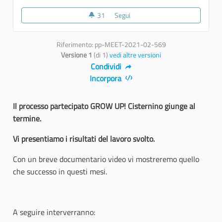
31
31 sostenitori
Segui
GROW UP! Cisternino - Evento 
Riferimento: pp-MEET-2021-02-569
Versione 1
(di 1)
vedi altre versioni
Condividi
Incorpora
Il processo partecipato GROW UP! Cisternino giunge al
termine.
Vi presentiamo i risultati del lavoro svolto.
Con un breve documentario video vi mostreremo quello
che successo in questi mesi.
A seguire interverranno: