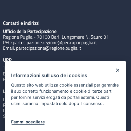
Contatti e indirizzi
Ufficio della Partecipazione
Regione Puglia - 70100 Bari, Lungomare N. Sauro 31
PEC:
partecipazione.regione@pec.rupar.puglia.it
Email:
partecipazione@regione.puglia.it
URP
Tel: 800713939
×
Email:
quiregione@regione.puglia.it
Informazioni sull'uso dei cookies
Rubrica
Questo sito web utilizza cookie essenziali per garantire
Link utili
il suo corretto funzionamento e cookie di terze parti
per fornire servizi erogati da portali esterni. Questi
Portale Istituzionale
ultimi saranno impostati solo dopo il consenso.
PO FESR Puglia 2014-2020
PSR Puglia 2014-2020
Sistema Puglia
Fammi scegliere