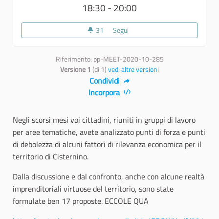
18:30 - 20:00
31
31 sostenitori
Segui
𝗩𝗼𝘁𝗮, 𝗰𝗼𝗻𝗱𝗶𝘃𝗶𝗱𝗶... 𝗣𝗔𝗥𝗧𝗘
Riferimento: pp-MEET-2020-10-285
Versione 1
(di 1)
vedi altre versioni
Condividi
Incorpora
Negli scorsi mesi voi cittadini, riuniti in gruppi di lavoro
per aree tematiche, avete analizzato punti di forza e punti
di debolezza di alcuni fattori di rilevanza economica per il
territorio di Cisternino.
Dalla discussione e dal confronto, anche con alcune realtà
imprenditoriali virtuose del territorio, sono state
formulate ben 17 proposte. ECCOLE QUA