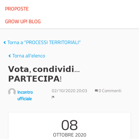
PROPOSTE
GROW UP! BLOG
Torna a "PROCESSI TERRITORIALI"
Torna all'elenco
𝗩𝗼𝘁𝗮, 𝗰𝗼𝗻𝗱𝗶𝘃𝗶𝗱𝗶...
𝗣𝗔𝗥𝗧𝗘𝗖𝗜𝗣𝗔!
02/10/2020 20:03
0 Commenti
Incontro
ufficiale
Report
08
OTTOBRE 2020