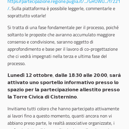
https://partecipazione.regione.puglia.it/.../GROWU.../f/221
/
. Sulla piattaforma è possibile leggerle, commentarle e
soprattutto votarle!
Si tratta di una fase fondamentale per il processo, poiché
soltanto le proposte che avranno accumulato maggiore
consenso e condivisione, saranno oggetto di
approfondimento e base per il lavoro di co-progettazione
che ci vedrà impegnati nella terza e ultima fase del
processo.
𝗟𝘂𝗻𝗲𝗱𝗶̀ 𝟭𝟮 𝗼𝘁𝘁𝗼𝗯𝗿𝗲, 𝗱𝗮𝗹𝗹𝗲 𝟭𝟴:𝟯𝟬 𝗮𝗹𝗹𝗲 𝟮𝟬:𝟬𝟬, 𝘀𝗮𝗿𝗮̀
𝗮𝘁𝘁𝗶𝘃𝗮𝘁𝗼 𝘂𝗻𝗼 𝘀𝗽𝗼𝗿𝘁𝗲𝗹𝗹𝗼 𝗶𝗻𝗳𝗼𝗿𝗺𝗮𝘁𝗶𝘃𝗼 𝗽𝗿𝗲𝘀𝘀𝗼 𝗹𝗼
𝘀𝗽𝗮𝘇𝗶𝗼 𝗽𝗲𝗿 𝗹𝗮 𝗽𝗮𝗿𝘁𝗲𝗰𝗶𝗽𝗮𝘇𝗶𝗼𝗻𝗲 𝗮𝗹𝗹𝗲𝘀𝘁𝗶𝘁𝗼 𝗽𝗿𝗲𝘀𝘀𝗼
𝗹𝗮 𝗧𝗼𝗿𝗿𝗲 𝗖𝗶𝘃𝗶𝗰𝗮 𝗱𝗶 𝗖𝗶𝘀𝘁𝗲𝗿𝗻𝗶𝗻𝗼.
Invitiamo tutti coloro che hanno partecipato attivamente
ai lavori fino a questo momento, quanti ancora non vi
abbiano preso parte, le realtà associative organizzate, i