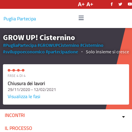
Italiano
Puglia Partecipa
GROW UP! Cisternino
#PugliaPartecipa
#GROWUPCisternino
#Cisternino
#sviluppoeconomico
#partecipazione
Solo insieme si cresce
FASE 4 DI 4
Chiusura dei lavori
29/11/2020 - 12/02/2021
Visualizza le fasi
INCONTRI
IL PROCESSO