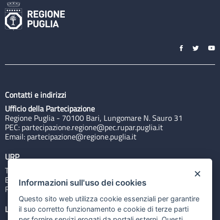
Contatti e indirizzi
Ufficio della Partecipazione
Regione Puglia - 70100 Bari, Lungomare N. Sauro 31
PEC:
partecipazione.regione@pec.rupar.puglia.it
Email:
partecipazione@regione.puglia.it
URP
Tel: 800713939
×
Email:
quiregione@regione.puglia.it
Informazioni sull'uso dei cookies
Rubrica
Questo sito web utilizza cookie essenziali per garantire
Link utili
il suo corretto funzionamento e cookie di terze parti
per fornire servizi erogati da portali esterni. Questi