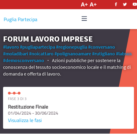
Italiano
Puglia Partecipa
FORUM LAVORO IMPRESE
#lavoro
#pugliapartecipa
#regionepuglia
#conversano
#moladibari
#noicattaro
#polignanoamare
#rutigliano
#labsus
#demosconversano
Azioni pubbliche per sostenere la
conoscenza del tessuto socioeconomico locale e il matching di
domanda e offerta di lavoro.
FASE 3 DI 3
Restituzione Finale
01/04/2024 - 30/06/2024
Visualizza le fasi