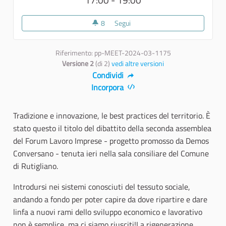
8
8 sostenitori
Segui
Tradizione e innovazione: le best 
Riferimento: pp-MEET-2024-03-1175
Versione 2
(di 2)
vedi altre versioni
Condividi
Incorpora
Tradizione e innovazione, le best practices del territorio. È
stato questo il titolo del dibattito della seconda assemblea
del Forum Lavoro Imprese - progetto promosso da Demos
Conversano - tenuta ieri nella sala consiliare del Comune
di Rutigliano.
Introdursi nei sistemi conosciuti del tessuto sociale,
andando a fondo per poter capire da dove ripartire e dare
linfa a nuovi rami dello sviluppo economico e lavorativo
non è semplice, ma ci siamo riusciti!La rigenerazione