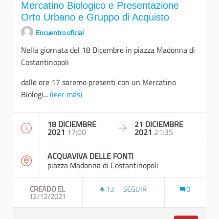
Mercatino Biologico e Presentazione
Orto Urbano e Gruppo di Acquisto
Encuentro oficial
Nella giornata del 18 Dicembre in piazza Madonna di
Costantinopoli
dalle ore 17 saremo presenti con un Mercatino
Biologi...
(leer más)
18 DICIEMBRE
21 DICIEMBRE
2021
17:00
2021
21:35
ACQUAVIVA DELLE FONTI
piazza Madonna di Costantinopoli
CREADO EL
13
13 SEGUIDORAS
SEGUIR
0
12/12/2021
MERCATINO BIOLOGICO E PRE