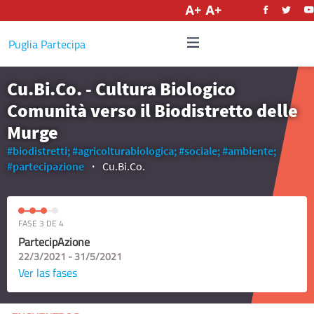
Castellano
Puglia Partecipa
Cu.Bi.Co. - Cultura Biologico
Comunità verso il Biodistretto delle
Murge
#biodistretti;
#agricolturabiologica;
#sociale;
#ambiente;
#partecipazione
Cu.Bi.Co.
FASE 3 DE 4
PartecipAzione
22/3/2021 - 31/5/2021
Ver las fases