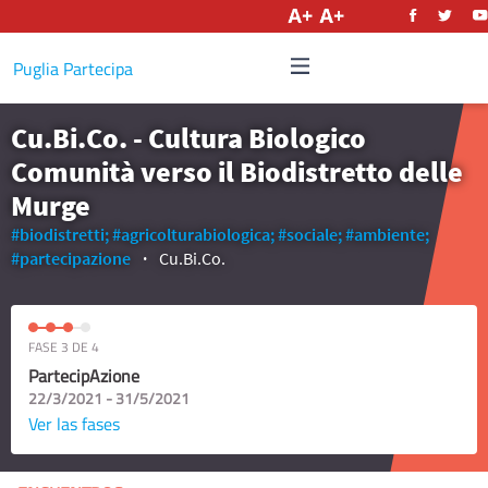
Castellano
Puglia Partecipa
Cu.Bi.Co. - Cultura Biologico
Comunità verso il Biodistretto delle
Murge
#biodistretti;
#agricolturabiologica;
#sociale;
#ambiente;
#partecipazione
Cu.Bi.Co.
FASE 3 DE 4
PartecipAzione
22/3/2021 - 31/5/2021
Ver las fases