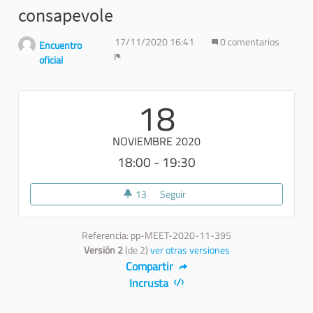
consapevole
17/11/2020 16:41
0 comentarios
Encuentro
oficial
Denunciar
18
NOVIEMBRE 2020
18:00 - 19:30
13
13 seguidoras
Seguir
2° Incontro_Dalla comprensione
Referencia: pp-MEET-2020-11-395
Versión 2
(de 2)
ver otras versiones
Compartir
Incrusta