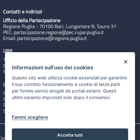
Contatti e indirizzi
Ufficio della Partecipazione
Regione Puglia - 70100 Bari, Lungomare N. Sauro 31
PEC:
partecipazione.regione@pec.rupar.puglia.it
Email:
partecipazione@regione.puglia.it
URP
Tel: 800713939
×
Email:
quiregione@regione.puglia.it
Informazioni sull'uso dei cookies
Rubrica
Questo sito web utilizza cookie essenziali per garantire
Link utili
il suo corretto funzionamento e cookie di terze parti
per fornire servizi erogati da portali esterni. Questi
Portale Istituzionale
ultimi saranno impostati solo dopo il consenso.
PO FESR Puglia 2014-2020
PSR Puglia 2014-2020
Sistema Puglia
Fammi scegliere
Accetta tutti
Cookie e privacy
Note legali