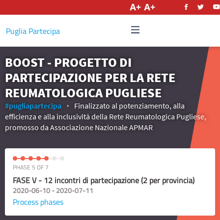
English
Puglia Partecipa
BOOST - PROGETTO DI
PARTECIPAZIONE PER LA RETE
REUMATOLOGICA PUGLIESE
#pugliapartecipa
Finalizzato al potenziamento, alla
efficienza e alla inclusività della Rete Reumatologica Pugliese,
promosso da Associazione Nazionale APMAR
PHASE 5 OF 7
FASE V - 12 incontri di partecipazione (2 per provincia)
2020-06-10 - 2020-07-11
Process phases