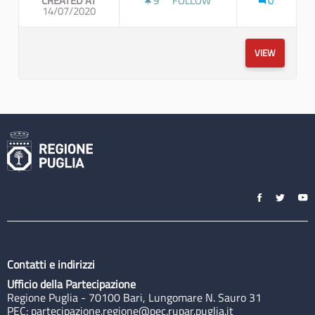
CREATED AT
9
9 FOLLOWERS
FOLLOW
0
14/07/2020
EVENTO FINALE
VIEW
Contatti e indirizzi
Ufficio della Partecipazione
Regione Puglia - 70100 Bari, Lungomare N. Sauro 31
PEC:
partecipazione.regione@pec.rupar.puglia.it