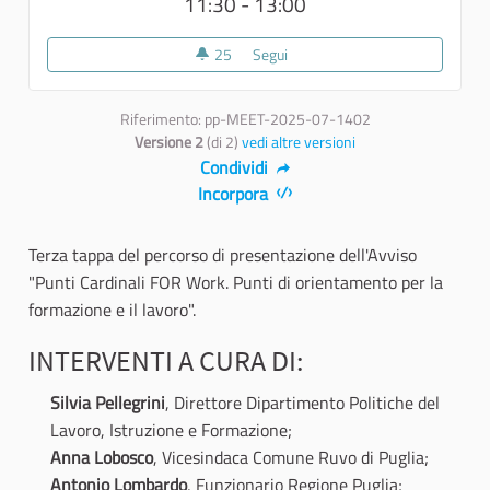
11:30 - 13:00
25
25 sostenitori
Segui
3 - Ruvo di Puglia
Riferimento: pp-MEET-2025-07-1402
Versione 2
(di 2)
vedi altre versioni
Condividi
Incorpora
Terza tappa del percorso di presentazione dell'Avviso
"Punti Cardinali FOR Work. Punti di orientamento per la
formazione e il lavoro".
INTERVENTI A CURA DI:
Silvia Pellegrini
, Direttore Dipartimento Politiche del
Lavoro, Istruzione e Formazione;
Anna Lobosco
, Vicesindaca Comune Ruvo di Puglia;
Antonio Lombardo
, Funzionario Regione Puglia;