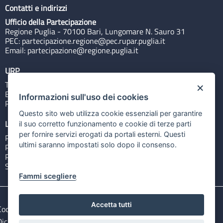
Contatti e indirizzi
Ufficio della Partecipazione
Regione Puglia - 70100 Bari, Lungomare N. Sauro 31
PEC:
partecipazione.regione@pec.rupar.puglia.it
Email:
partecipazione@regione.puglia.it
URP
Tel: 800713939
×
Email:
quiregione@regione.puglia.it
Informazioni sull'uso dei cookies
Rubrica
Questo sito web utilizza cookie essenziali per garantire
Link utili
il suo corretto funzionamento e cookie di terze parti
per fornire servizi erogati da portali esterni. Questi
Portale Istituzionale
ultimi saranno impostati solo dopo il consenso.
PO FESR Puglia 2014-2020
PSR Puglia 2014-2020
Sistema Puglia
Fammi scegliere
Accetta tutti
Cookie e privacy
Note legali
Dichiarazione di accessibilità
Gestisci i cookies