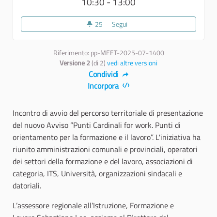
10:30 - 13:00
25
25 sostenitori
Segui
1 - Copertino
Riferimento: pp-MEET-2025-07-1400
Versione 2
(di 2)
vedi altre versioni
Condividi
Incorpora
Incontro di avvio del percorso territoriale di presentazione
del nuovo Avviso “Punti Cardinali for work. Punti di
orientamento per la formazione e il lavoro”. L'iniziativa ha
riunito amministrazioni comunali e provinciali, operatori
dei settori della formazione e del lavoro, associazioni di
categoria, ITS, Università, organizzazioni sindacali e
datoriali.
L’assessore regionale all’Istruzione, Formazione e