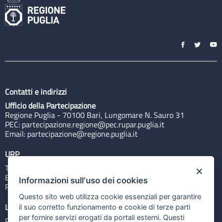
Contatti e indirizzi
Ufficio della Partecipazione
Regione Puglia - 70100 Bari, Lungomare N. Sauro 31
PEC:
partecipazione.regione@pec.rupar.puglia.it
Email:
partecipazione@regione.puglia.it
URP
Tel: 800713939
×
Email:
quiregione@regione.puglia.it
Informazioni sull'uso dei cookies
Rubrica
Questo sito web utilizza cookie essenziali per garantire
Link utili
il suo corretto funzionamento e cookie di terze parti
per fornire servizi erogati da portali esterni. Questi
Portale Istituzionale