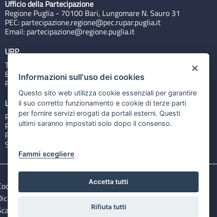
Ufficio della Partecipazione
Regione Puglia - 70100 Bari, Lungomare N. Sauro 31
PEC:
partecipazione.regione@pec.rupar.puglia.it
Email:
partecipazione@regione.puglia.it
URP
Tel: 800713939
×
Email:
quiregione@regione.puglia.it
Informazioni sull'uso dei cookies
Rubrica
Questo sito web utilizza cookie essenziali per garantire
Link utili
il suo corretto funzionamento e cookie di terze parti
per fornire servizi erogati da portali esterni. Questi
Portale Istituzionale
ultimi saranno impostati solo dopo il consenso.
PO FESR Puglia 2014-2020
PSR Puglia 2014-2020
Sistema Puglia
Fammi scegliere
Accetta tutti
Cookie e privacy
Note legali
Dichiarazione di accessibilità
Gestisci i cookies
Rifiuta tutti
Scarica i file Open Data