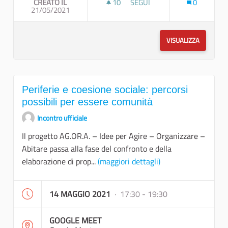
CREATO IL
10
10 SOSTENITORI
SEGUI
0
21/05/2021
PERIFERIE E PATRIMONIO MA
VISUALIZZA
Periferie e coesione sociale: percorsi
possibili per essere comunità
Incontro ufficiale
Il progetto AG.OR.A. – Idee per Agire – Organizzare –
Abitare passa alla fase del confronto e della
elaborazione di prop...
(maggiori dettagli)
14 MAGGIO 2021
· 17:30 - 19:30
GOOGLE MEET