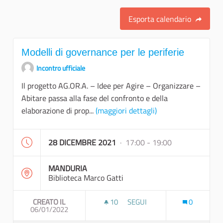
Esporta calendario
Modelli di governance per le periferie
Incontro ufficiale
Il progetto AG.OR.A. – Idee per Agire – Organizzare –
Abitare passa alla fase del confronto e della
elaborazione di prop...
(maggiori dettagli)
28 DICEMBRE 2021
· 17:00 - 19:00
MANDURIA
Biblioteca Marco Gatti
CREATO IL
10
10 SOSTENITORI
SEGUI
0
06/01/2022
MODELLI DI GOVERNANCE PER 