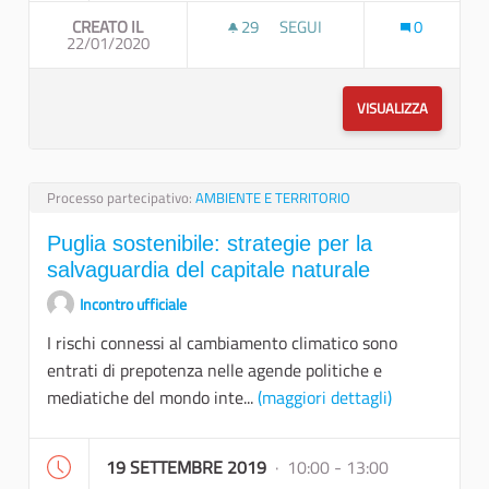
CREATO IL
29
29 SOSTENITORI
SEGUI
0
22/01/2020
PUGLIA SOSTENIBILE: STRATE
VISUALIZZA
Processo partecipativo:
AMBIENTE E TERRITORIO
Puglia sostenibile: strategie per la
salvaguardia del capitale naturale
Incontro ufficiale
I rischi connessi al cambiamento climatico sono
entrati di prepotenza nelle agende politiche e
mediatiche del mondo inte...
(maggiori dettagli)
19 SETTEMBRE 2019
· 10:00 - 13:00