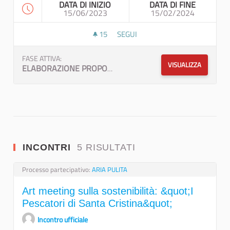
DATA DI INIZIO
DATA DI FINE
15/06/2023
15/02/2024
15
15 SOSTENITORI
SEGUI
CAPITANATA ATTIVA,COLTIVARE LA 
FASE ATTIVA:
VISUALIZZA
ELABORAZIONE PROPOSTA E CONDIVISIONE
INCONTRI
5 RISULTATI
Processo partecipativo:
ARIA PULITA
Art meeting sulla sostenibilità: &quot;I
Pescatori di Santa Cristina&quot;
Incontro ufficiale