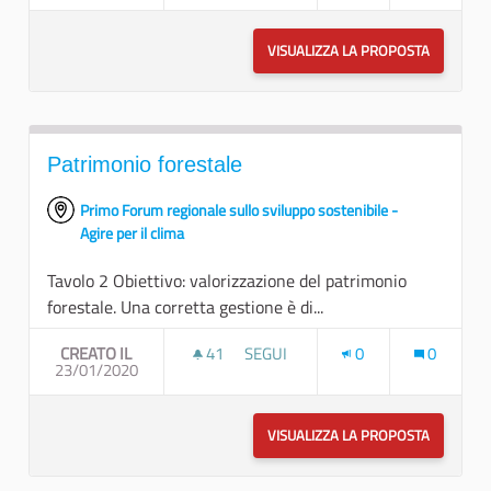
VISUALIZZA LA PROPOSTA
RISORSE 
Patrimonio forestale
Primo Forum regionale sullo sviluppo sostenibile -
Agire per il clima
Tavolo 2 Obiettivo: valorizzazione del patrimonio
forestale. Una corretta gestione è di...
CREATO IL
41
41 SOSTENITORI
SEGUI
0
0
23/01/2020
PATRIMONIO FORESTALE
VISUALIZZA LA PROPOSTA
PATRIMO