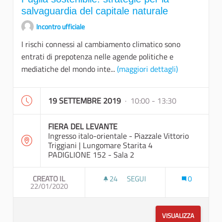
salvaguardia del capitale naturale
Incontro ufficiale
I rischi connessi al cambiamento climatico sono
entrati di prepotenza nelle agende politiche e
mediatiche del mondo inte...
(maggiori dettagli)
19 SETTEMBRE 2019
· 10:00 - 13:30
FIERA DEL LEVANTE
Ingresso italo-orientale - Piazzale Vittorio
Triggiani | Lungomare Starita 4
PADIGLIONE 152 - Sala 2
CREATO IL
24
24 SOSTENITORI
SEGUI
0
22/01/2020
PUGLIA SOSTENIBILE: STRATE
VISUALIZZA