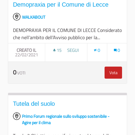
Demopraxia per il Comune di Lecce
WALKABOUT
DEMOPRAXIA PER IL COMUNE DI LECCE Considerato
che nell’ambito dell’Avviso pubblico per la...
CREATO IL
15
15 SOSTENITORI
SEGUI
0
0
22/02/2021
DEMOPRAXIA PER IL COMUNE DI L
0
Vota
VOTI
Demopraxia 
Tutela del suolo
Primo Forum regionale sullo sviluppo sostenibile -
Agire per il clima