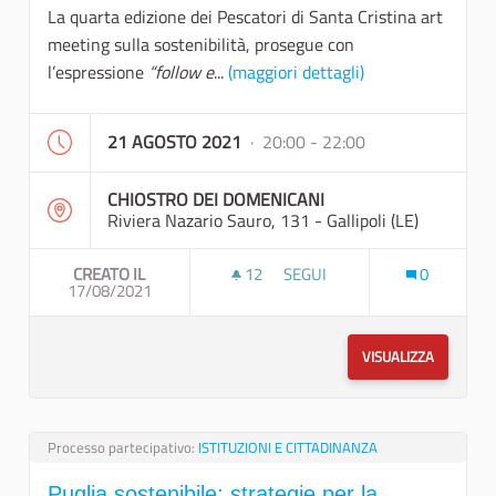
La quarta edizione dei Pescatori di Santa Cristina art
meeting sulla sostenibilità, prosegue con
l’espressione
“follow e
...
(maggiori dettagli)
21 AGOSTO 2021
· 20:00 - 22:00
CHIOSTRO DEI DOMENICANI
Riviera Nazario Sauro, 131 - Gallipoli (LE)
CREATO IL
12
12 SOSTENITORI
SEGUI
0
17/08/2021
ART MEETING SULLA SOSTENIB
VISUALIZZA
Processo partecipativo:
ISTITUZIONI E CITTADINANZA
Puglia sostenibile: strategie per la