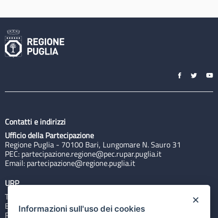
Contatti e indirizzi
Ufficio della Partecipazione
Regione Puglia - 70100 Bari, Lungomare N. Sauro 31
PEC:
partecipazione.regione@pec.rupar.puglia.it
Email:
partecipazione@regione.puglia.it
URP
Tel: 800713939
×
Email:
quiregione@regione.puglia.it
Informazioni sull'uso dei cookies
Rubrica