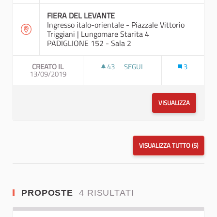
FIERA DEL LEVANTE
Ingresso italo-orientale - Piazzale Vittorio
Triggiani | Lungomare Starita 4
PADIGLIONE 152 - Sala 2
CREATO IL
43
43 SOSTENITORI
SEGUI
3
13/09/2019
PUGLIA SOSTENIBILE: STRATE
VISUALIZZA
VISUALIZZA TUTTO (5)
PROPOSTE
4 RISULTATI