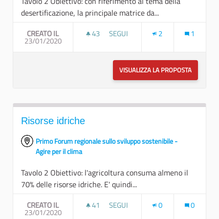
Tavolo 2 Obiettivo: con riferimento al tema della
desertificazione, la principale matrice da...
CREATO IL
43
43 SOSTENITORI
SEGUI
2
1
23/01/2020
TUTELA DEL SUOLO
VISUALIZZA LA PROPOSTA
TUTELA D
Risorse idriche
Primo Forum regionale sullo sviluppo sostenibile -
Agire per il clima
Tavolo 2 Obiettivo: l'agricoltura consuma almeno il
70% delle risorse idriche. E' quindi...
CREATO IL
41
41 SOSTENITORI
SEGUI
0
0
23/01/2020
RISORSE IDRICHE