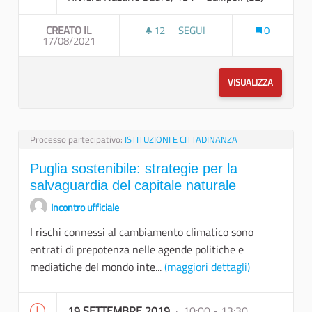
CREATO IL
12
12 SOSTENITORI
SEGUI
0
17/08/2021
ART MEETING SULLA SOSTENIB
VISUALIZZA
Processo partecipativo:
ISTITUZIONI E CITTADINANZA
Puglia sostenibile: strategie per la
salvaguardia del capitale naturale
Incontro ufficiale
I rischi connessi al cambiamento climatico sono
entrati di prepotenza nelle agende politiche e
mediatiche del mondo inte...
(maggiori dettagli)
19 SETTEMBRE 2019
· 10:00 - 13:30