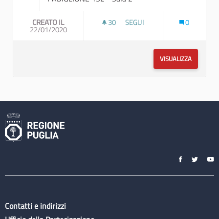
CREATO IL
30
30 SOSTENITORI
SEGUI
0
22/01/2020
PUGLIA SOSTENIBILE: STRATE
VISUALIZZA
Contatti e indirizzi