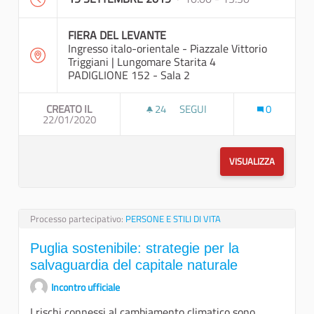
FIERA DEL LEVANTE
Ingresso italo-orientale - Piazzale Vittorio
Triggiani | Lungomare Starita 4
PADIGLIONE 152 - Sala 2
CREATO IL
24
24 SOSTENITORI
SEGUI
0
22/01/2020
PUGLIA SOSTENIBILE: STRATE
VISUALIZZA
Processo partecipativo:
PERSONE E STILI DI VITA
Puglia sostenibile: strategie per la
salvaguardia del capitale naturale
Incontro ufficiale
I rischi connessi al cambiamento climatico sono