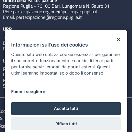
Ufficio della Partecipazione
Regione Puglia - 70100 Bari, Lungomare N. Sauro 31
PEC:
partecipazione.regione@pec.rupar.puglia.it
Email:
partecipazione@regione.puglia.it
URP
Tel: 800713939
×
Email:
quiregione@regione.puglia.it
Informazioni sull'uso dei cookies
Rubrica
Questo sito web utilizza cookie essenziali per garantire
Link utili
il suo corretto funzionamento e cookie di terze parti
per fornire servizi erogati da portali esterni. Questi
Portale Istituzionale
ultimi saranno impostati solo dopo il consenso.
PO FESR Puglia 2014-2020
PSR Puglia 2014-2020
Sistema Puglia
Fammi scegliere
Accetta tutti
Cookie e privacy
Note legali
Dichiarazione di accessibilità
Gestisci i cookies
Rifiuta tutti
Scarica i file Open Data