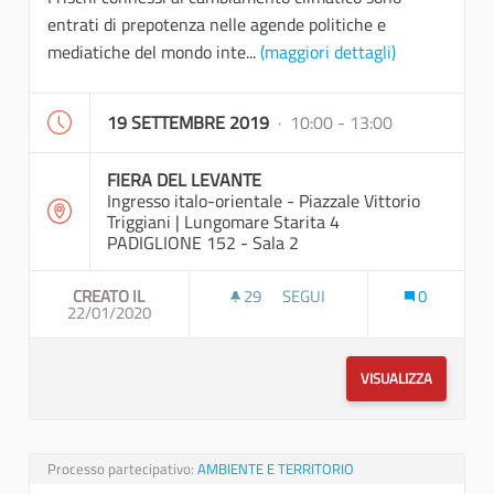
entrati di prepotenza nelle agende politiche e
mediatiche del mondo inte...
(maggiori dettagli)
19 SETTEMBRE 2019
· 10:00 - 13:00
FIERA DEL LEVANTE
Ingresso italo-orientale - Piazzale Vittorio
Triggiani | Lungomare Starita 4
PADIGLIONE 152 - Sala 2
CREATO IL
29
29 SOSTENITORI
SEGUI
0
22/01/2020
PUGLIA SOSTENIBILE: STRATE
VISUALIZZA
Processo partecipativo:
AMBIENTE E TERRITORIO