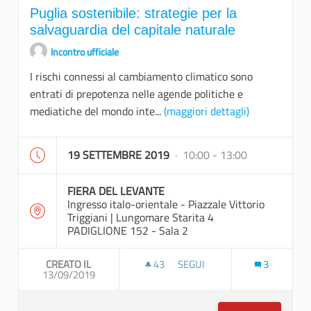
Puglia sostenibile: strategie per la
salvaguardia del capitale naturale
Incontro ufficiale
I rischi connessi al cambiamento climatico sono
entrati di prepotenza nelle agende politiche e
mediatiche del mondo inte...
(maggiori dettagli)
19 SETTEMBRE 2019
· 10:00 - 13:00
FIERA DEL LEVANTE
Ingresso italo-orientale - Piazzale Vittorio
Triggiani | Lungomare Starita 4
PADIGLIONE 152 - Sala 2
CREATO IL
43
43 SOSTENITORI
SEGUI
3
13/09/2019
PUGLIA SOSTENIBILE: STRATE