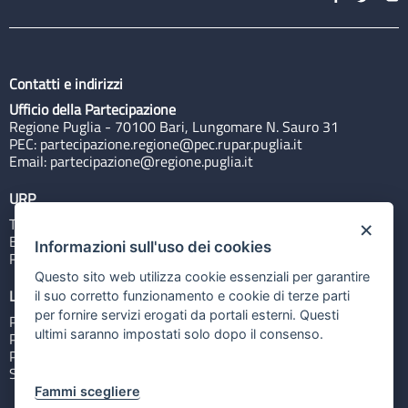
Contatti e indirizzi
Ufficio della Partecipazione
Regione Puglia - 70100 Bari, Lungomare N. Sauro 31
PEC:
partecipazione.regione@pec.rupar.puglia.it
Email:
partecipazione@regione.puglia.it
URP
Tel: 800713939
×
Email:
quiregione@regione.puglia.it
Informazioni sull'uso dei cookies
Rubrica
Questo sito web utilizza cookie essenziali per garantire
Link utili
il suo corretto funzionamento e cookie di terze parti
per fornire servizi erogati da portali esterni. Questi
Portale Istituzionale
ultimi saranno impostati solo dopo il consenso.
PO FESR Puglia 2014-2020
PSR Puglia 2014-2020
Sistema Puglia
Fammi scegliere