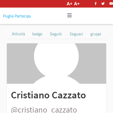
Italiano
Puglia Partecipa
Attività
badge
Seguiti
Seguaci
gruppi
Cristiano Cazzato
@cristiano_cazzato