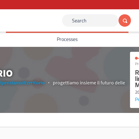
Search
Processes
PH
RIO
R
l
ripensiamoilterritorio
progettiamo insieme il futuro delle
M
2
P