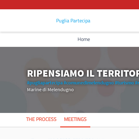
Puglia Partecipa
Home
RIPENSIAMO IL TERRITO
#pugliapartecipa
#comunedimelendugno
#turismo
#
Marine di Melendugno
THE PROCESS
MEETINGS