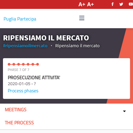
English
Puglia Partecipa
RIPENSIAMO IL MERCATO
#ripensiamoilmercato
Ripensiamo il mercato
PHASE 7 OF 7
PROSECUZIONE ATTIVITA'
2020-01-05 - ?
Process phases
MEETINGS
THE PROCESS