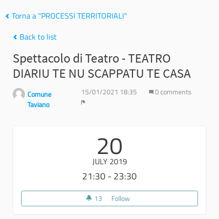
Torna a "PROCESSI TERRITORIALI"
Back to list
Spettacolo di Teatro - TEATRO
DIARIU TE NU SCAPPATU TE CASA
15/01/2021 18:35
0 comments
Comune
Taviano
Report
20
JULY 2019
21:30 - 23:30
13
13 followers
Follow
Spettacolo di Teatro - TEATR