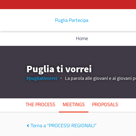
Puglia Partecipa
Home
Puglia ti vorrei
#pugliativorrei
La parola alle giovani e ai giovani p
THE PROCESS
MEETINGS
PROPOSALS
Torna a "PROCESSI REGIONALI"