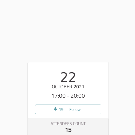
22
OCTOBER 2021
17:00 - 20:00
19
19 followers
Follow
Tappa percorso di partecipazion
ATTENDEES COUNT
15