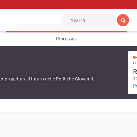
Search
Processes
PH
R
2
er progettare il futuro delle Politiche Giovanili.
P