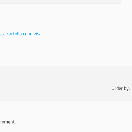
ta cartella condivisa
.
Order by:
omment.