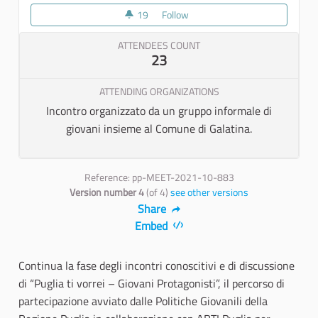
19
19 followers
Follow
Tappa percorso di partecipazion
ATTENDEES COUNT
23
ATTENDING ORGANIZATIONS
Incontro organizzato da un gruppo informale di
giovani insieme al Comune di Galatina.
Reference: pp-MEET-2021-10-883
Version number 4
(of 4)
see other versions
Share
Embed
Continua la fase degli incontri conoscitivi e di discussione
di “Puglia ti vorrei – Giovani Protagonisti”, il percorso di
partecipazione avviato dalle Politiche Giovanili della