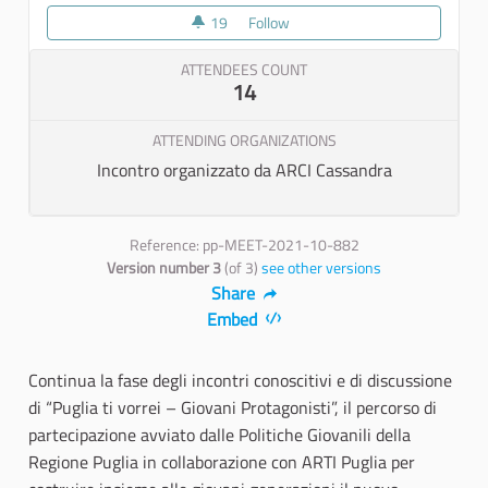
19
19 followers
Follow
Tappa percorso di partecipazion
ATTENDEES COUNT
14
ATTENDING ORGANIZATIONS
Incontro organizzato da ARCI Cassandra
Reference: pp-MEET-2021-10-882
Version number 3
(of 3)
see other versions
Share
Embed
Continua la fase degli incontri conoscitivi e di discussione
di “Puglia ti vorrei – Giovani Protagonisti”, il percorso di
partecipazione avviato dalle Politiche Giovanili della
Regione Puglia in collaborazione con ARTI Puglia per