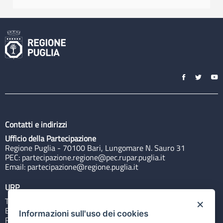
Contatti e indirizzi
Ufficio della Partecipazione
Regione Puglia - 70100 Bari, Lungomare N. Sauro 31
PEC:
partecipazione.regione@pec.rupar.puglia.it
Email:
partecipazione@regione.puglia.it
URP
Tel: 800713939
×
Email:
quiregione@regione.puglia.it
Informazioni sull'uso dei cookies
Rubrica