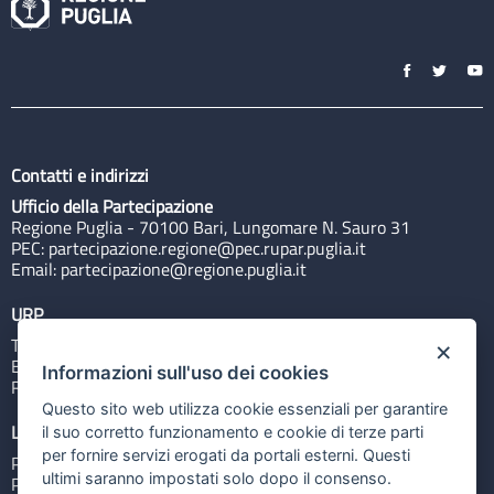
Contatti e indirizzi
Ufficio della Partecipazione
Regione Puglia - 70100 Bari, Lungomare N. Sauro 31
PEC:
partecipazione.regione@pec.rupar.puglia.it
Email:
partecipazione@regione.puglia.it
URP
Tel: 800713939
×
Email:
quiregione@regione.puglia.it
Informazioni sull'uso dei cookies
Rubrica
Questo sito web utilizza cookie essenziali per garantire
Link utili
il suo corretto funzionamento e cookie di terze parti
per fornire servizi erogati da portali esterni. Questi
Portale Istituzionale
ultimi saranno impostati solo dopo il consenso.
PO FESR Puglia 2014-2020