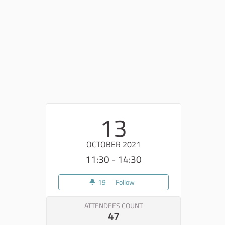
13
OCTOBER 2021
11:30 - 14:30
19
19 followers
Follow
Tappa percorso di partecipazion
ATTENDEES COUNT
47