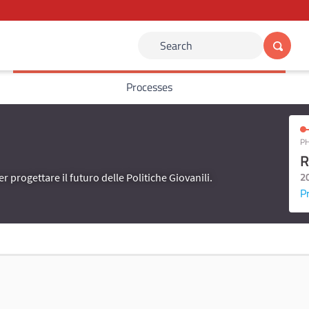
Search
Processes
PH
R
2
er progettare il futuro delle Politiche Giovanili.
P