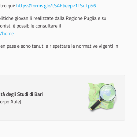
ntro qui:
https://forms.gle/tSAEbeepv1TSuLpS6
olitiche giovanili realizzate dalla Regione Puglia e sul
nisti è possibile consultare il
../home
en pass e sono tenuti a rispettare le normative vigenti in
à degli Studi di Bari
corpo Aule)