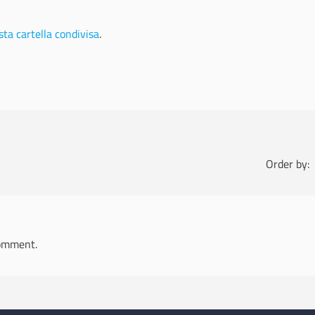
ta cartella condivisa
.
Order by:
omment.