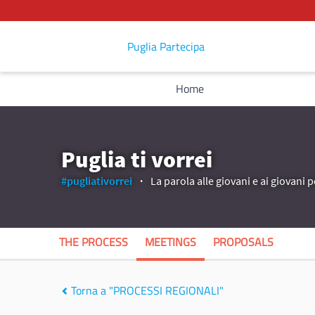
Puglia Partecipa
Home
Puglia ti vorrei
#pugliativorrei
La parola alle giovani e ai giovani p
THE PROCESS
MEETINGS
PROPOSALS
Torna a "PROCESSI REGIONALI"