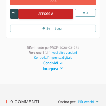
0
Una nuova vita di
0
APPOGGIA
UNA NUOVA VITA DI CULTURA VERNA
34
34 sostenitori
Segui
Una nuova vita di cultura vernac
Riferimento: pp-PROP-2020-02-274
Versione 1
(di 1)
vedi altre versioni
Controlla l'impronta digitale
Condividi
Incorpora
Ordina per:
Più vecchi
0 COMMENTI