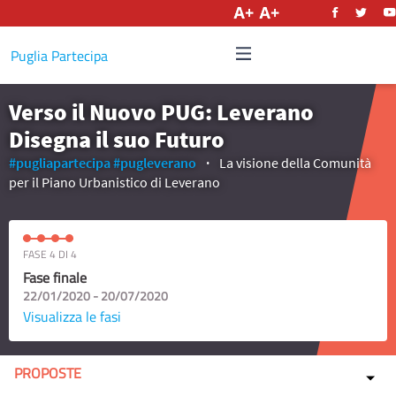
Italiano
Puglia Partecipa
Verso il Nuovo PUG: Leverano
Disegna il suo Futuro
#pugliapartecipa
#pugleverano
La visione della Comunità
per il Piano Urbanistico di Leverano
FASE 4 DI 4
Fase finale
22/01/2020 - 20/07/2020
Visualizza le fasi
PROPOSTE