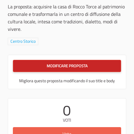
La proposta: acquisire la casa di Rocco Torce al patrimonio
comunale e trasformarla in un centro di diffusione della
cultura locale, intesa come tradizioni, dialetto, modi di
vivere.
Filtra i risultati per categoria: Centro Storico
Centro Storico
MODIFICARE PROPOSTA
Migliora questo proposta modificando il suo title e body
0
VOTI
Vota
Una nuova vita di cultura vern