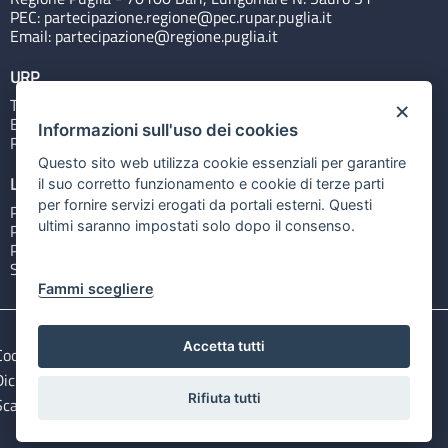
PEC:
partecipazione.regione@pec.rupar.puglia.it
Email:
partecipazione@regione.puglia.it
URP
Tel: 800713939
×
Email:
quiregione@regione.puglia.it
Informazioni sull'uso dei cookies
Rubrica
Questo sito web utilizza cookie essenziali per garantire
Link utili
il suo corretto funzionamento e cookie di terze parti
per fornire servizi erogati da portali esterni. Questi
Portale Istituzionale
ultimi saranno impostati solo dopo il consenso.
PO FESR Puglia 2014-2020
PSR Puglia 2014-2020
Sistema Puglia
Fammi scegliere
Accetta tutti
Cookie e privacy
Note legali
Dichiarazione di accessibilità
Gestisci i cookies
Rifiuta tutti
Scarica i file Open Data