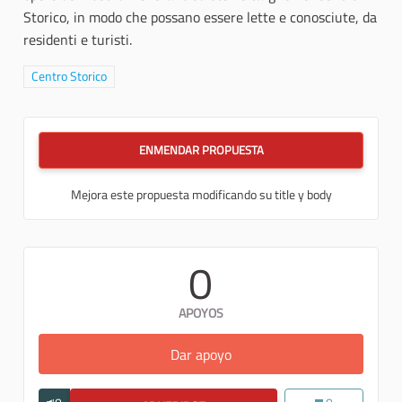
Storico, in modo che possano essere lette e conosciute, da
residenti e turisti.
Resultados al filtrar por la categoría: Centro Storico
Centro Storico
ENMENDAR PROPUESTA
Mejora este propuesta modificando su title y body
0
APOYOS
Dar apoyo
Valorizzare i poeti popolari 