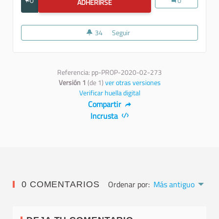
0
Valorizzare i poe
0
ADHERIRSE
VALORIZZARE I POETI POPOLARI DI
34
34 seguidoras
Seguir
Valorizzare i poeti popolari di 
Referencia: pp-PROP-2020-02-273
Versión 1
(de 1)
ver otras versiones
Verificar huella digital
Compartir
Incrusta
Ordenar por:
Más antiguo
0 COMENTARIOS