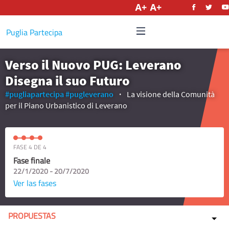
Castellano
Puglia Partecipa
Verso il Nuovo PUG: Leverano
Disegna il suo Futuro
#pugliapartecipa
#pugleverano
La visione della Comunità
per il Piano Urbanistico di Leverano
FASE 4 DE 4
Fase finale
22/1/2020 - 20/7/2020
Ver las fases
PROPUESTAS