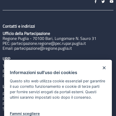
Contatti e indirizzi
Ufficio della Partecipazione
Regione Puglia - 70100 Bari, Lungomare N. Sauro 31
PEC:
partecipazione.regione@pec.rupar.puglia.it
Email:
partecipazione@regione.puglia.it
URP
Tel: 800713939
×
Email:
quiregione@regione.puglia.it
Informazioni sull'uso dei cookies
Rubrica
Questo sito web utilizza cookie essenziali per garantire
Link utili
il suo corretto funzionamento e cookie di terze parti
per fornire servizi erogati da portali esterni. Questi
Portale Istituzionale
ultimi saranno impostati solo dopo il consenso.
PO FESR Puglia 2014-2020
PSR Puglia 2014-2020
Sistema Puglia
Fammi scegliere