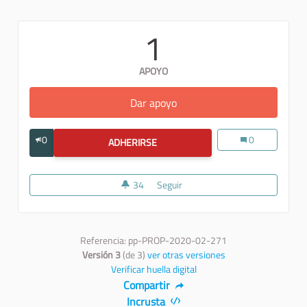
1
APOYO
Dar apoyo
I cinema abbandonati come r
0
I cinema abbando
0
ADHERIRSE
I CINEMA ABBANDONATI COME RISOR
34
34 seguidoras
Seguir
I cinema abbandonati come riso
Referencia: pp-PROP-2020-02-271
Versión 3
(de 3)
ver otras versiones
Verificar huella digital
Compartir
Incrusta