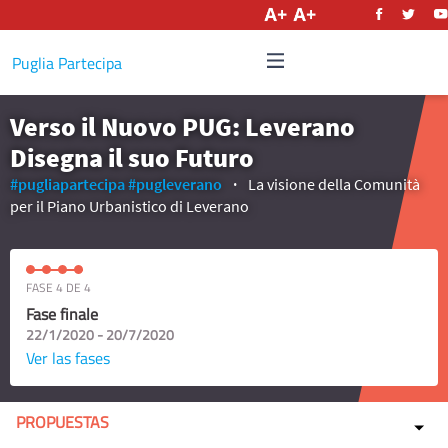
Castellano
Puglia Partecipa
Verso il Nuovo PUG: Leverano
Disegna il suo Futuro
#pugliapartecipa
#pugleverano
La visione della Comunità
per il Piano Urbanistico di Leverano
FASE 4 DE 4
Fase finale
22/1/2020 - 20/7/2020
Ver las fases
PROPUESTAS