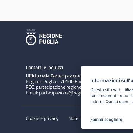
Contatti e indirizzi
Ufficio della Partecipazione
Informazioni sull'
Regione Puglia - 70100 Bari, Lungomare N. Sauro 3
PEC:
partecipazione.regione@pec.rupar.puglia.it
Questo sito web utilizz
Email:
partecipazione@regione.puglia.it
funzionamento e cookie 
esterni. Questi ultimi
Cookie e privacy
Note legali
Dichiarazione di 
Fammi scegliere