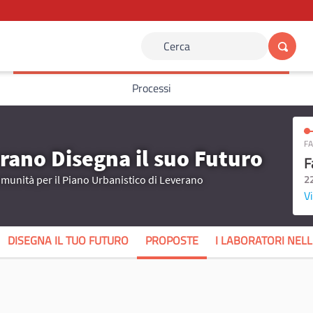
Cerca
Processi
FA
rano Disegna il suo Futuro
F
2
omunità per il Piano Urbanistico di Leverano
Vi
DISEGNA IL TUO FUTURO
PROPOSTE
I LABORATORI NEL