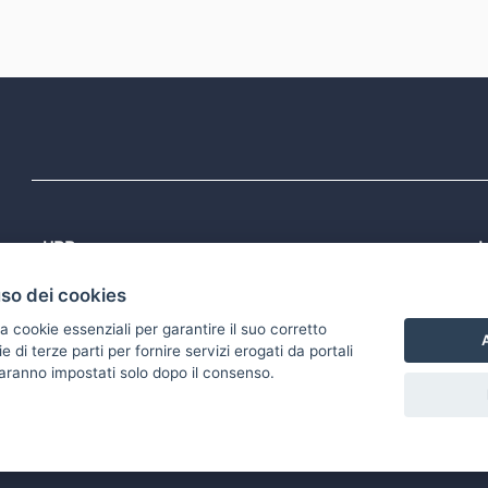
URP
L
Tel: 800713939
P
uso dei cookies
1
Email:
quiregione@regione.puglia.it
P
Rubrica
P
a cookie essenziali per garantire il suo corretto
S
A
di terze parti per fornire servizi erogati da portali
 saranno impostati solo dopo il consenso.
accessibilità
Gestisci i cookies
Scarica i file Open Data