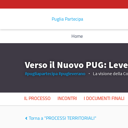
Puglia Partecipa
Home
Verso il Nuovo PUG: Leve
#pugliapartecipa
#pugleverano
La visione della C
IL PROCESSO
INCONTRI
I DOCUMENTI FINALI
Torna a "PROCESSI TERRITORIALI"