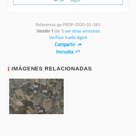
34
34 seguidoras
Seguir
Creare un grande itinerario agri
Referencia: pp-PROP-2020-02-263
Versión 1
(de 1)
ver otras versiones
Verificar huella digital
Compartir
Incrusta
IMÁGENES RELACIONADAS