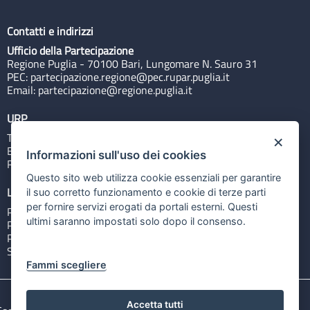
Contatti e indirizzi
Ufficio della Partecipazione
Regione Puglia - 70100 Bari, Lungomare N. Sauro 31
PEC:
partecipazione.regione@pec.rupar.puglia.it
Email:
partecipazione@regione.puglia.it
URP
Tel: 800713939
×
Email:
quiregione@regione.puglia.it
Informazioni sull'uso dei cookies
Rubrica
Questo sito web utilizza cookie essenziali per garantire
Link utili
il suo corretto funzionamento e cookie di terze parti
per fornire servizi erogati da portali esterni. Questi
Portale Istituzionale
ultimi saranno impostati solo dopo il consenso.
PO FESR Puglia 2014-2020
PSR Puglia 2014-2020
Sistema Puglia
Fammi scegliere
Accetta tutti