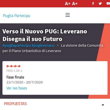
Castellano
Puglia Partecipa
Verso il Nuovo PUG: Leverano
Disegna il suo Futuro
#pugliapartecipa
#pugleverano
La visione della Comunità
per il Piano Urbanistico di Leverano
FASE 4 DE 4
Fase finale
22/1/2020 - 20/7/2020
Ver las fases
PROPUESTAS