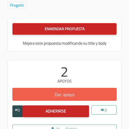
Resultados al filtrar por la categoría: Progetti
Progetti
ENMENDAR PROPUESTA
Mejora este propuesta modificando su title y body
2
APOYOS
Dar apoyo
Creare un grande itinerario 
0
Creare un grande 
0
ADHERIRSE
CREARE UN GRANDE ITINERARIO AG