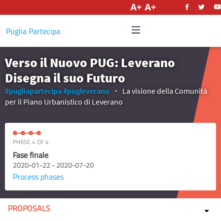
English
Puglia Partecipa
Verso il Nuovo PUG: Leverano
Disegna il suo Futuro
#pugliapartecipa
#pugleverano
La visione della Comunità
per il Piano Urbanistico di Leverano
PHASE 4 OF 4
Fase finale
2020-01-22 - 2020-07-20
Process phases
PROPOSALS