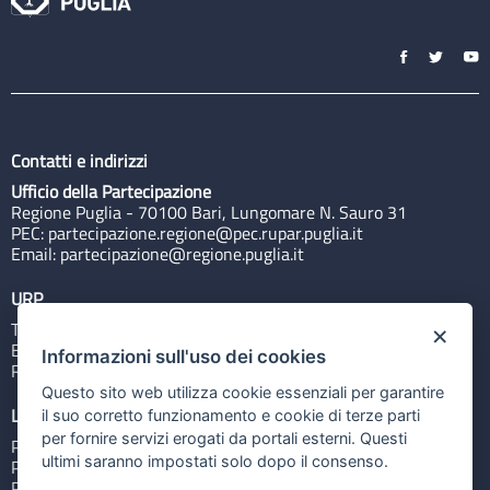
Contatti e indirizzi
Ufficio della Partecipazione
Regione Puglia - 70100 Bari, Lungomare N. Sauro 31
PEC:
partecipazione.regione@pec.rupar.puglia.it
Email:
partecipazione@regione.puglia.it
URP
Tel: 800713939
×
Email:
quiregione@regione.puglia.it
Informazioni sull'uso dei cookies
Rubrica
Questo sito web utilizza cookie essenziali per garantire
Link utili
il suo corretto funzionamento e cookie di terze parti
per fornire servizi erogati da portali esterni. Questi
Portale Istituzionale
ultimi saranno impostati solo dopo il consenso.
PO FESR Puglia 2014-2020
PSR Puglia 2014-2020