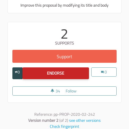
Improve this proposal by modifying its title and body
2
SUPPORTS
Support
Collegare la domanda (es. men
0
Collegare la dom
0
ENDORSE
COLLEGARE LA DOMANDA (ES. MENSE
34
34 followers
Follow
Collegare la domanda (es. mense
Reference: pp-PROP-2020-02-242
Version number 2
(of 2)
see other versions
Check fingerprint