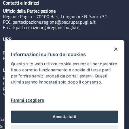
Contatti e indirizzi
Ufficio della Partecipazione
Regione Puglia - 70100 Bari, Lungomare N. Sauro 31
PEC:
partecipazione.regione@pec.rupar.puglia.it
Email:
partecipazione@regione.puglia.it
URP
Tel: 800713939
×
Email:
quiregione@regione.puglia.it
Informazioni sull'uso dei cookies
Rubrica
Questo sito web utilizza cookie essenziali per garantire
Link utili
il suo corretto funzionamento e cookie di terze parti
per fornire servizi erogati da portali esterni. Questi
Portale Istituzionale
ultimi saranno impostati solo dopo il consenso.
PO FESR Puglia 2014-2020
PSR Puglia 2014-2020
Sistema Puglia
Fammi scegliere
Accetta tutti
Cookie e privacy
Note legali
Dichiarazione di accessibilità
Gestisci i cookies