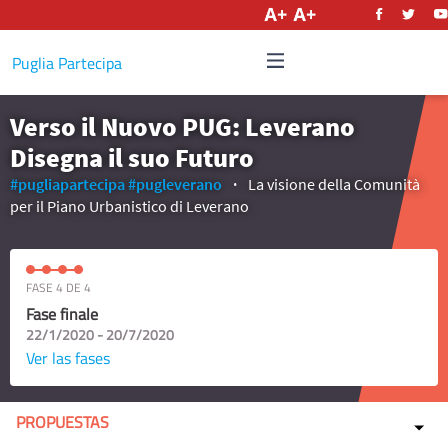
Castellano
Puglia Partecipa
Verso il Nuovo PUG: Leverano
Disegna il suo Futuro
#pugliapartecipa
#pugleverano
La visione della Comunità
per il Piano Urbanistico di Leverano
FASE 4 DE 4
Fase finale
22/1/2020 - 20/7/2020
Ver las fases
PROPUESTAS