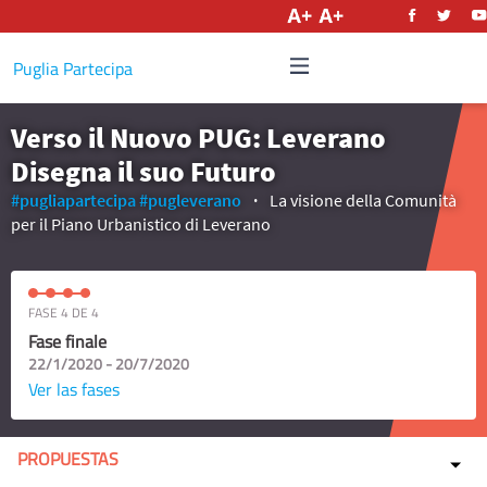
Castellano
Puglia Partecipa
Verso il Nuovo PUG: Leverano
Disegna il suo Futuro
#pugliapartecipa
#pugleverano
La visione della Comunità
per il Piano Urbanistico di Leverano
FASE 4 DE 4
Fase finale
22/1/2020 - 20/7/2020
Ver las fases
PROPUESTAS