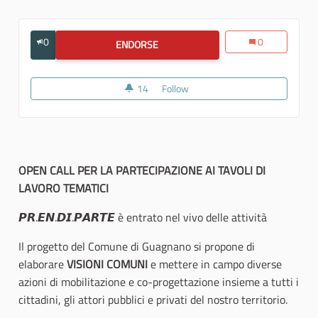
0
0
ENDORSE
OPEN CALL PER LA PARTECIPAZIONE A
14
14 followers
Follow
OPEN CALL PER LA PARTECIPAZ
OPEN CALL PER LA PARTECIPAZIONE AI TAVOLI DI
LAVORO TEMATICI
𝙋𝙍.𝙀𝙉.𝘿𝙄.𝙋𝘼𝙍𝙏𝙀 è entrato nel vivo delle attività
Il progetto del Comune di Guagnano si propone di
elaborare
VISIONI COMUNI
e mettere in campo diverse
azioni di mobilitazione e co-progettazione insieme a tutti i
cittadini, gli attori pubblici e privati del nostro territorio.