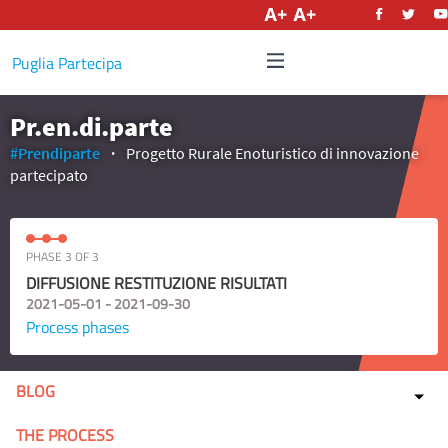
English
Puglia Partecipa
Pr.en.di.parte
#Prendiparte
Progetto Rurale Enoturistico di innovazione
partecipato
PHASE 3 OF 3
DIFFUSIONE RESTITUZIONE RISULTATI
2021-05-01 - 2021-09-30
Process phases
BLOG
THE PROCESS