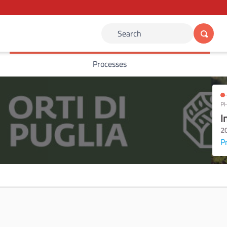
Search
Processes
PH
I
2
P