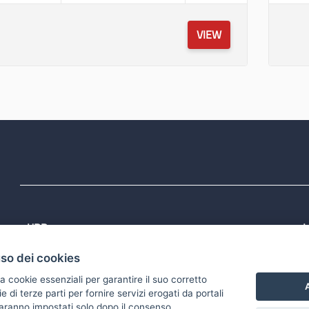
VIEW
URP
L
Tel: 800713939
P
uso dei cookies
1
Email:
quiregione@regione.puglia.it
P
Rubrica
P
a cookie essenziali per garantire il suo corretto
S
A
di terze parti per fornire servizi erogati da portali
 saranno impostati solo dopo il consenso.