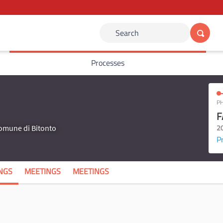
Search
Processes
PH
F
2
Comune di Bitonto
P
NGS
MEETINGS
MEETINGS