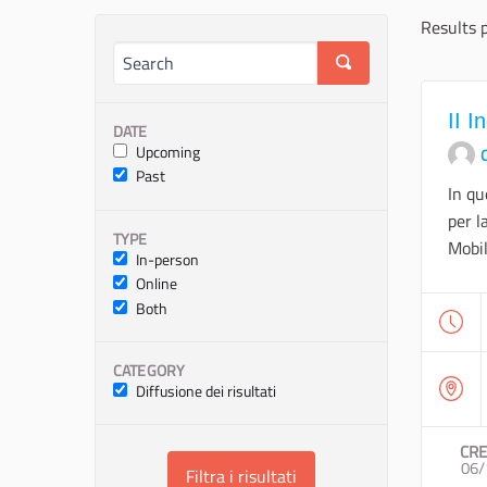
Results 
II I
DATE
Upcoming
O
Past
In qu
per l
TYPE
Mobil
In-person
Online
Both
CATEGORY
Diffusione dei risultati
CRE
06/
Filtra i risultati