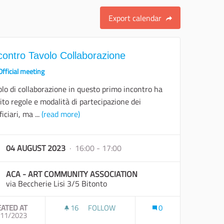
Export calendar
ncontro Tavolo Collaborazione
Official meeting
olo di collaborazione in questo primo incontro ha
ito regole e modalità di partecipazione dei
iciari, ma ...
(read more)
04 AUGUST 2023
· 16:00 - 17:00
ACA - ART COMMUNITY ASSOCIATION
via Beccherie Lisi 3/5 Bitonto
EATED AT
16
16 FOLLOWERS
FOLLOW
0
E
/11/2023
I INCONTRO TAVOLO COLLABORAZIONE