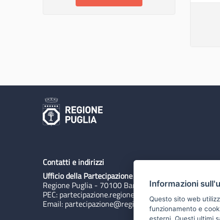
Contatti e indirizzi
Ufficio della Partecipazione
Informazioni sull'
Regione Puglia - 70100 Bari, Lungomare N. Sauro 3
PEC:
partecipazione.regione@pec.rupar.puglia.it
Questo sito web utilizz
Email:
partecipazione@regione.puglia.it
funzionamento e cookie 
esterni. Questi ultimi