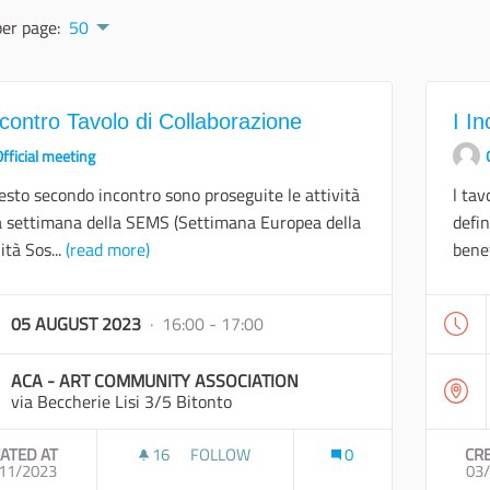
per page:
50
ncontro Tavolo di Collaborazione
I I
fficial meeting
esto secondo incontro sono proseguite le attività
l tav
a settimana della SEMS (Settimana Europea della
defin
ità Sos...
(read more)
benef
05 AUGUST 2023
· 16:00 - 17:00
ACA - ART COMMUNITY ASSOCIATION
via Beccherie Lisi 3/5 Bitonto
ATED AT
16
16 FOLLOWERS
FOLLOW
0
CR
11/2023
II INCONTRO TAVOLO DI COLLABORAZION
03