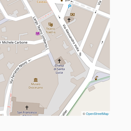
©
OpenStreetMap