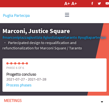
English
Puglia Partecipa
Marconi, Justice Square
#marconipiazzagiustizia
#giustiziapertaranto
#pugliapartecipa
Partecipated design to requalification and
refunctionalization for Marconi Square / Taranto
PHASE 6 OF 6
Progetto concluso
2021-07-27 - 2021-07-28
Process phases
MEETINGS