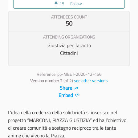
15
15 followers
Follow
La credenza della solidarietà
ATTENDEES COUNT
50
ATTENDING ORGANIZATIONS
Giustizia per Taranto
Cittadini
Reference: pp-MEET-2020-12-456
Version number 2
(of 2)
see other versions
Share
Embed
L’idea della credenza della solidarietà si inserisce nel
progetto “MARCONI, PIAZZA GIUSTIZIA” ed ha l’obiettivo
di creare comunità e sostegno reciproco tra le tante
anime che vivono la Piazza.