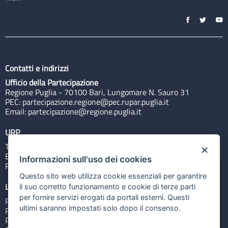
Contatti e indirizzi
Ufficio della Partecipazione
Regione Puglia - 70100 Bari, Lungomare N. Sauro 31
PEC:
partecipazione.regione@pec.rupar.puglia.it
Email:
partecipazione@regione.puglia.it
URP
Tel: 800713939
×
Email:
quiregione@regione.puglia.it
Informazioni sull'uso dei cookies
Rubrica
Questo sito web utilizza cookie essenziali per garantire
Link utili
il suo corretto funzionamento e cookie di terze parti
per fornire servizi erogati da portali esterni. Questi
Portale Istituzionale
ultimi saranno impostati solo dopo il consenso.
PO FESR Puglia 2014-2020
PSR Puglia 2014-2020