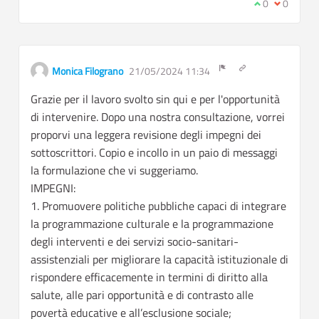
I agree with t
0
I disagree
0
Get link to single
Monica Filograno
21/05/2024 11:34
Report inappropriate c
Grazie per il lavoro svolto sin qui e per l'opportunità
di intervenire. Dopo una nostra consultazione, vorrei
proporvi una leggera revisione degli impegni dei
sottoscrittori. Copio e incollo in un paio di messaggi
la formulazione che vi suggeriamo.
IMPEGNI:
1. Promuovere politiche pubbliche capaci di integrare
la programmazione culturale e la programmazione
degli interventi e dei servizi socio-sanitari-
assistenziali per migliorare la capacità istituzionale di
rispondere efficacemente in termini di diritto alla
salute, alle pari opportunità e di contrasto alle
povertà educative e all’esclusione sociale;