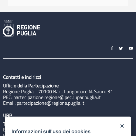
Contatti e indirizzi
Ufficio della Partecipazione
Regione Puglia - 70100 Bari, Lungomare N. Sauro 31
PEC:
partecipazione.regione@pec.rupar.puglia.it
Email:
partecipazione@regione.puglia.it
URP
Tel: 800713939
×
Email:
quiregione@regione.puglia.it
Informazioni sull'uso dei cookies
Rubrica