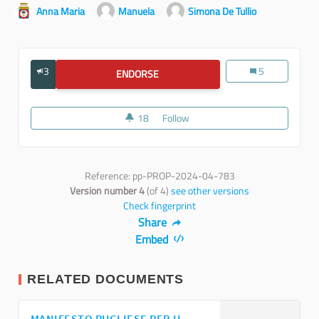
Anna Maria
Manuela
Simona De Tullio
3
Consultazione pub
5
ENDORSE
CONSULTAZIONE PUBBLICA PER LA R
18
18 followers
Follow
Consultazione pubblica per la ra
Reference: pp-PROP-2024-04-783
Version number 4
(of 4)
see other versions
Check fingerprint
Share
Embed
RELATED DOCUMENTS
MANIFESTO PUGLIESE PER IL