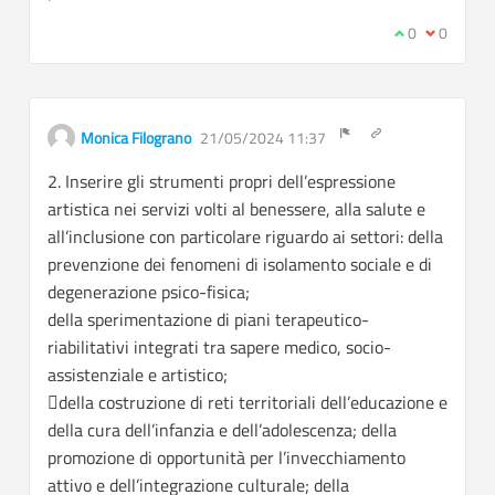
I agree with t
0
I disagree
0
Get link to single
Monica Filograno
21/05/2024 11:37
Report inappropriate c
2. Inserire gli strumenti propri dell’espressione
artistica nei servizi volti al benessere, alla salute e
all’inclusione con particolare riguardo ai settori: della
prevenzione dei fenomeni di isolamento sociale e di
degenerazione psico-fisica;
della sperimentazione di piani terapeutico-
riabilitativi integrati tra sapere medico, socio-
assistenziale e artistico;
della costruzione di reti territoriali dell’educazione e
della cura dell’infanzia e dell’adolescenza; della
promozione di opportunità per l’invecchiamento
attivo e dell’integrazione culturale; della