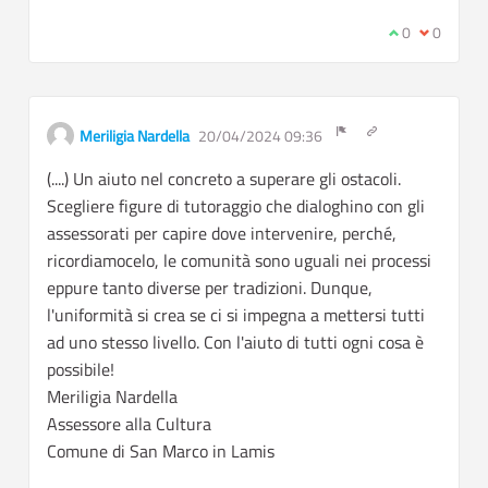
I agree with t
0
I disagree
0
Get link to single
Meriligia Nardella
20/04/2024 09:36
Report inappropriate c
(....) Un aiuto nel concreto a superare gli ostacoli.
Scegliere figure di tutoraggio che dialoghino con gli
assessorati per capire dove intervenire, perché,
ricordiamocelo, le comunità sono uguali nei processi
eppure tanto diverse per tradizioni. Dunque,
l'uniformità si crea se ci si impegna a mettersi tutti
ad uno stesso livello. Con l'aiuto di tutti ogni cosa è
possibile!
Meriligia Nardella
Assessore alla Cultura
Comune di San Marco in Lamis