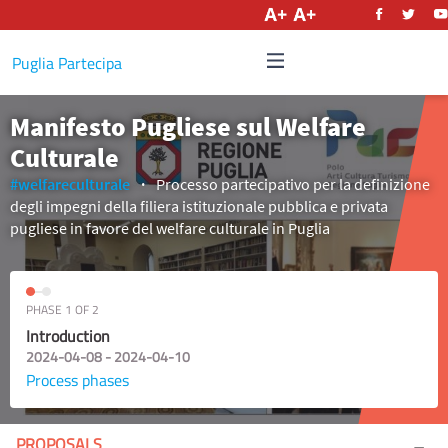
English
Puglia Partecipa
Manifesto Pugliese sul Welfare
Culturale
#welfareculturale
Processo partecipativo per la definizione
degli impegni della filiera istituzionale pubblica e privata
pugliese in favore del welfare culturale in Puglia
PHASE 1 OF 2
Introduction
2024-04-08 - 2024-04-10
Process phases
PROPOSALS