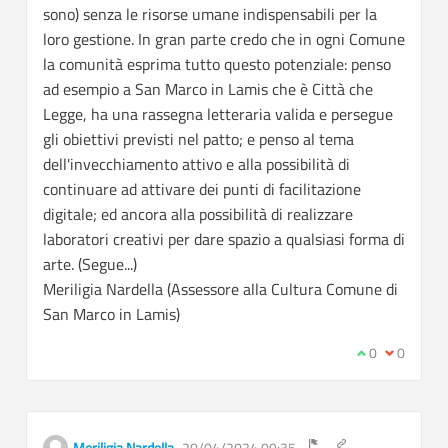
sono) senza le risorse umane indispensabili per la
loro gestione. In gran parte credo che in ogni Comune
la comunità esprima tutto questo potenziale: penso
ad esempio a San Marco in Lamis che è Città che
Legge, ha una rassegna letteraria valida e persegue
gli obiettivi previsti nel patto; e penso al tema
dell'invecchiamento attivo e alla possibilità di
continuare ad attivare dei punti di facilitazione
digitale; ed ancora alla possibilità di realizzare
laboratori creativi per dare spazio a qualsiasi forma di
arte. (Segue...)
Meriligia Nardella (Assessore alla Cultura Comune di
San Marco in Lamis)
I agree with t
0
I disagree
0
Get link to single