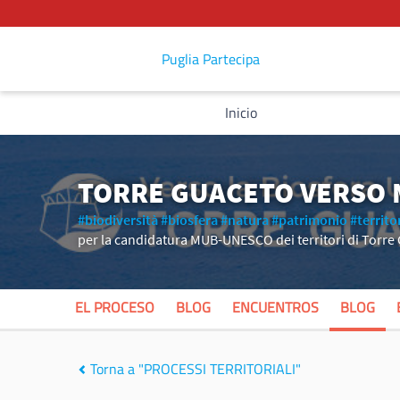
Puglia Partecipa
Inicio
TORRE GUACETO VERSO
#biodiversità
#biosfera
#natura
#patrimonio
#territo
per la candidatura MUB-UNESCO dei territori di Torre
EL PROCESO
BLOG
ENCUENTROS
BLOG
Torna a "PROCESSI TERRITORIALI"