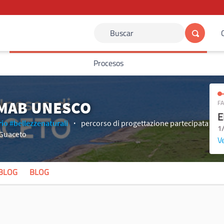
Buscar
Procesos
 MAB UNESCO
FA
E
rio
#bellezzenaturali
percorso di progettazione partecipata
1
 Guaceto
Ve
BLOG
BLOG