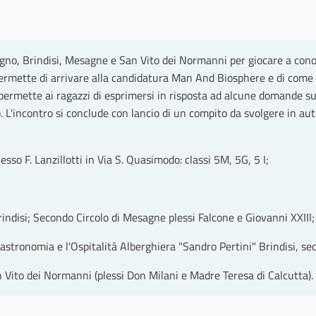
gno, Brindisi, Mesagne e San Vito dei Normanni per giocare a conosc
rmette di arrivare alla candidatura Man And Biosphere e di come T
ermette ai ragazzi di esprimersi in risposta ad alcune domande sul
no. L'incontro si conclude con lancio di un compito da svolgere in a
sso F. Lanzillotti in Via S. Quasimodo: classi 5M, 5G, 5 I;
indisi; Secondo Circolo di Mesagne plessi Falcone e Giovanni XXIII;
gastronomia e l'Ospitalità Alberghiera "Sandro Pertini" Brindisi, se
Vito dei Normanni (plessi Don Milani e Madre Teresa di Calcutta).