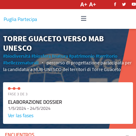
Castellano
Puglia Partecipa
TORRE GUACETO VERSO MAB
UNESCO
#biodiversità
#biosfera
#natura
#patrimonio
#territorio
#bellezzenaturali
percorso di progettazione partecipata per
la candidatura MUB-UNESCO dei territori di Torre Guaceto
FASE 3 DE 3
ELABORAZIONE DOSSIER
1/5/2024 - 24/5/2024
Ver las fases
ENCUENTROS