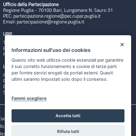
Ufficio della Partecipazione
Regione Puglia - 70100 Bari, Lungomare N. Sauro 31
PEC:
partecipazione.regione@pec.rupar.puglia.it
Email:
partecipazione@regione.puglia.it
URP
Tel: 800713939
×
Email:
quiregione@regione.puglia.it
Informazioni sull'uso dei cookies
Rubrica
Questo sito web utilizza cookie essenziali per garantire
Link utili
il suo corretto funzionamento e cookie di terze parti
per fornire servizi erogati da portali esterni. Questi
Portale Istituzionale
ultimi saranno impostati solo dopo il consenso.
PO FESR Puglia 2014-2020
PSR Puglia 2014-2020
Sistema Puglia
Fammi scegliere
Accetta tutti
Cookie e privacy
Note legali
Dichiarazione di accessibilità
Gestisci i cookies
Rifiuta tutti
Descargar ficheros de datos abiertos