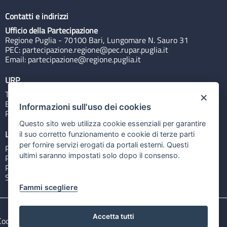
Contatti e indirizzi
Ufficio della Partecipazione
Regione Puglia - 70100 Bari, Lungomare N. Sauro 31
PEC:
partecipazione.regione@pec.rupar.puglia.it
Email:
partecipazione@regione.puglia.it
URP
Tel: 800713939
×
Email:
quiregione@regione.puglia.it
Informazioni sull'uso dei cookies
Rubrica
Questo sito web utilizza cookie essenziali per garantire
Link utili
il suo corretto funzionamento e cookie di terze parti
per fornire servizi erogati da portali esterni. Questi
Portale Istituzionale
ultimi saranno impostati solo dopo il consenso.
PO FESR Puglia 2014-2020
PSR Puglia 2014-2020
Sistema Puglia
Fammi scegliere
Accetta tutti
Cookie e privacy
Note legali