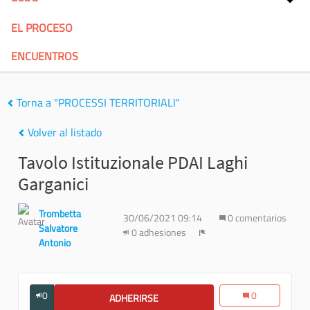
EL PROCESO
ENCUENTROS
Torna a "PROCESSI TERRITORIALI"
Volver al listado
Tavolo Istituzionale PDAI Laghi
Garganici
Trombetta
30/06/2021 09:14
0 comentarios
Salvatore
0 adhesiones
Denunciar
Antonio
0
0
ADHERIRSE
TAVOLO ISTITUZIONALE PDAI LAGHI 