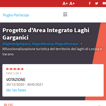
Castellano
Puglia Partecipa
Progetto d'Area Integrato Laghi
Garganici
#laghidelgargano;
#lagodilesina;
#lagodiVarano
Rifunzionalizzazione turistica del territorio dei laghi di Lesina e
Varano
FASE 5 DE 5
VOTAZIONE
25/12/2020 - 30/6/2021
Ver las fases
BLOG