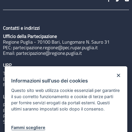
Contatti e indirizzi
Ufficio della Partecipazione
Regione Puglia - 70100 Bari, Lungomare N. Sauro 31
PEC:
partecipazione.regione@pec.rupar.puglia.it
Email:
partecipazione@regione.puglia.it
URP
Tel: 800713939
×
Email:
quiregione@regione.puglia.it
Informazioni sull'uso dei cookies
Rubrica
Questo sito web utilizza cookie essenziali per garantire
Link utili
il suo corretto funzionamento e cookie di terze parti
per fornire servizi erogati da portali esterni. Questi
Portale Istituzionale
ultimi saranno impostati solo dopo il consenso.
PO FESR Puglia 2014-2020
PSR Puglia 2014-2020
Sistema Puglia
Fammi scegliere