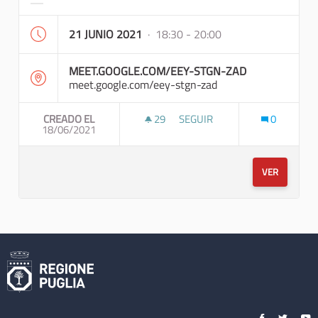
Resultados al filtrar por la categoría:
21 JUNIO 2021
· 18:30 - 20:00
MEET.GOOGLE.COM/EEY-STGN-ZAD
meet.google.com/eey-stgn-zad
CREADO EL
29
29 SEGUIDORAS
SEGUIR
0
18/06/2021
TAVOLO DI NEGOZIAZIONE A
VER