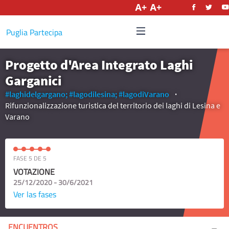
Castellano
Puglia Partecipa
Progetto d'Area Integrato Laghi
Garganici
#laghidelgargano;
#lagodilesina;
#lagodiVarano
Rifunzionalizzazione turistica del territorio dei laghi di Lesina e
Varano
FASE 5 DE 5
VOTAZIONE
25/12/2020 - 30/6/2021
Ver las fases
ENCUENTROS