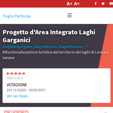
Castellano
Puglia Partecipa
Progetto d'Area Integrato Laghi
Garganici
#laghidelgargano;
#lagodilesina;
#lagodiVarano
Rifunzionalizzazione turistica del territorio dei laghi di Lesina e
Varano
FASE 5 DE 5
VOTAZIONE
25/12/2020 - 30/6/2021
Ver las fases
ENCUENTROS