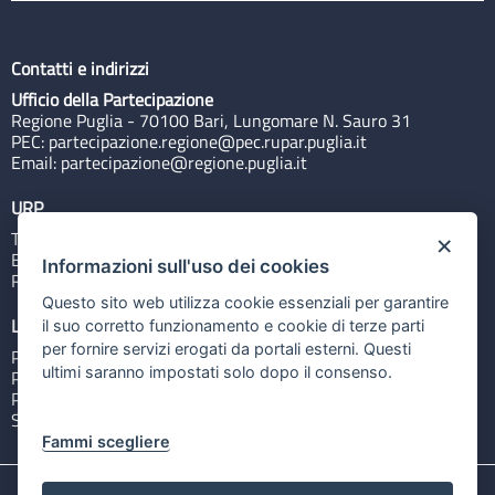
Contatti e indirizzi
Ufficio della Partecipazione
Regione Puglia - 70100 Bari, Lungomare N. Sauro 31
PEC:
partecipazione.regione@pec.rupar.puglia.it
Email:
partecipazione@regione.puglia.it
URP
Tel: 800713939
×
Email:
quiregione@regione.puglia.it
Informazioni sull'uso dei cookies
Rubrica
Questo sito web utilizza cookie essenziali per garantire
Link utili
il suo corretto funzionamento e cookie di terze parti
per fornire servizi erogati da portali esterni. Questi
Portale Istituzionale
ultimi saranno impostati solo dopo il consenso.
PO FESR Puglia 2014-2020
PSR Puglia 2014-2020
Sistema Puglia
Fammi scegliere