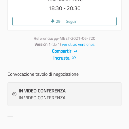
18:30 - 20:30
29
29 seguidoras
Seguir
Convocazione tavolo di negozia
Referencia: pp-MEET-2021-06-720
Versión 1
(de 1)
ver otras versiones
Compartir
Incrusta
Convocazione tavolo di negoziazione
IN VIDEO CONFERENZA
IN VIDEO CONFERENZA
Resultados al filtrar por la categoría: