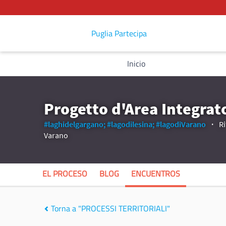
Puglia Partecipa
Inicio
Progetto d'Area Integrat
#laghidelgargano;
#lagodilesina;
#lagodiVarano
Ri
Varano
EL PROCESO
BLOG
ENCUENTROS
Torna a "PROCESSI TERRITORIALI"