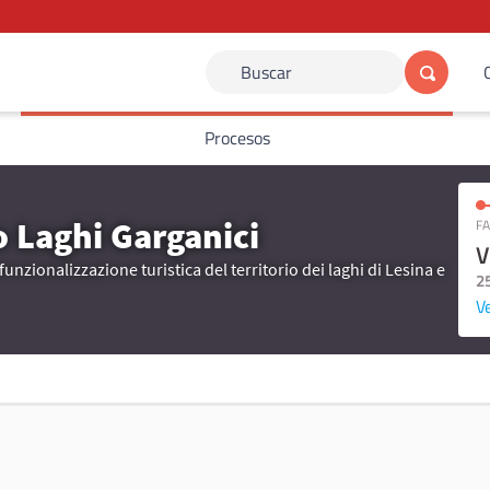
Buscar
Procesos
o Laghi Garganici
FA
V
funzionalizzazione turistica del territorio dei laghi di Lesina e
2
Ve